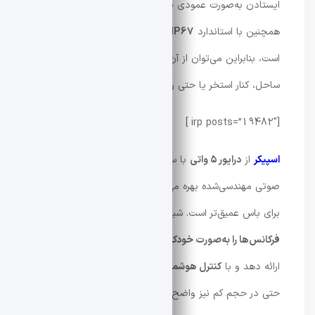
ایستادن به‌صورت عمودی یا قرار گرفتن افقی را دارد.
همچنین با استاندارد
IP67
در برابر گرد و غبار و آب مقاوم
است، بنابراین می‌توان از آن در محیط‌های بیرونی مانند
ساحل، کنار استخر یا حتی روزهای بارانی استفاده کرد.
[irp posts=”19482″ ]
اسپیکر
از
درایور ۵ واتی
با سطح مشبک بزرگ و محفظه
صوتی مهندسی‌شده بهره می‌برد و دارای
ساب‌ووفر داخلی
برای باس عمیق‌تر است. شیائومی اعلام کرده که این اسپیکر
فرکانس‌ها را به‌صورت خودکار تنظیم
می‌کند تا صدای متعادل
ارائه دهد و با
کنترل هوشمند حجم صدا
جزئیات موسیقی را
حتی در حجم کم نیز واضح نگه می‌دارد. سیستم
افزایش ووفر