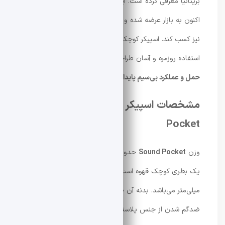
بریتانیا معرفی کرده است. این محصول پس از رونمایی اولیه،
اکنون به بازار عرضه شده و توانسته جایزه طراحی
Red Dot
را
نیز کسب کند. اسپیکر کوچک و جمع‌وجور شیائومی برای
استفاده روزمره و آسان طراحی شده و تمرکز آن روی
قابلیت
حمل و عملکرد بی‌سیم پایدار
است.
مشخصات اسپیکر Xiaomi Sound
Pocket
وزن
Sound Pocket
حدود ۲۰۰ گرم است که مشابه وزن
یک بطری کوچک قهوه است و ابعاد آن ۹۰.۸ × ۷۴.۴ × ۴۲.۶
میلی‌متر می‌باشد. بدنه آن صاف و براق است و دارای بند
ضدگم شدن از جنس پلاستیک نرم است. این اسپیکر قابلیت