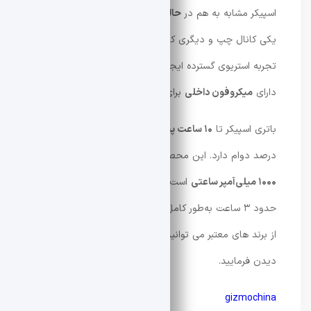
اسپیکر مشابه به هم در
حالت TWS
وجود دارد، به‌طوری که
یکی کانال چپ و دیگری کانال راست را پخش می‌کند و یک
تجربه استریوی گسترده ایجاد می‌کند. همچنین این اسپیکر
دارای
میکروفون داخلی
برای مکالمه بدون دست است.
باتری اسپیکر تا
۱۰ ساعت پخش موسیقی
با حجم صدای ۴۰
درصد دوام دارد. این محصول مجهز به
باتری لیتیوم-یون
۱۰۰۰ میلی‌آمپر ساعتی
است که با ورودی ۵ ولت و ۱ آمپر در
حدود ۳ ساعت به‌طور کامل شارژ می‌شود. برای
خرید اسپیکر
از برند های معتبر می توانید از فروشگاه شهر تکنولوژی فافا
دیدن فرمایید.
gizmochina