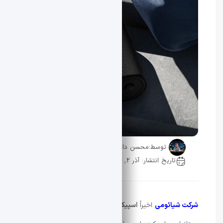
توسط:
محسن دادار
تاریخ انتشار: آذر 2, 1404
0 دیدگاه
شرکت شیائومی
اخیراً
اسپیکر
Sound Pocket
را در اروپا و