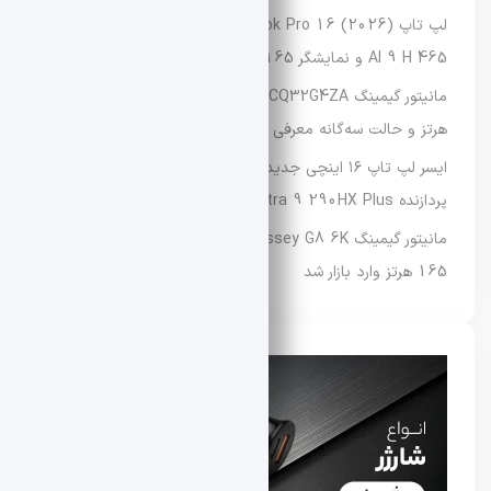
لپ‌ تاپ Asus Vivobook Pro 16 (2026) با پردازنده Ryzen
AI 9 H 465 و نمایشگر OLED 165 هرتزی معرفی شد
مانیتور گیمینگ AOC Agon CQ32G4ZA با نرخ نوسازی تا ۵۰۰
هرتز و حالت سه‌گانه معرفی شد
ایسر لپ‌ تاپ ۱۶ اینچی جدید Predator Helios Neo 16 را با
پردازنده Core Ultra 9 290HX Plus عرضه کرد
مانیتور گیمینگ Samsung Odyssey G8 6K با نرخ نوسازی
165 هرتز وارد بازار شد