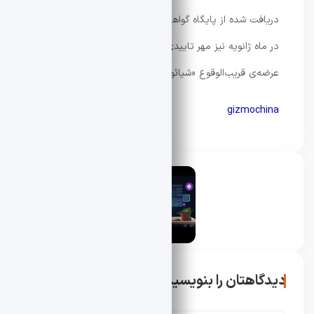
دریافت شده از پایگاه گواهی «ان‌ار‌ار‌ای» (NRRA) کره‌ی جنوبی
در ماه ژانویه نیز مهر تاییدی بر توسعه‌ی این محصول و
عرضه‌ی قریب‌الوقوع «شیائومی اسمارت بند 10 پرو» است.
gizmochina
محسن دادار
دیدگاهتان را بنویسید