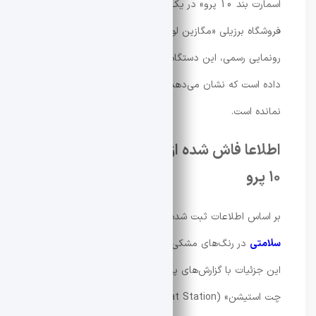
اسمارت بند 10 پرو» در یک فروشگاه اینترنتی رویت شد.
فروشگاه برزیلی «مگازین لوئیزا» (Magazine Luiza) پیش از
رونمایی رسمی، این دستگاه را در فهرست محصولات خود قرار
داده است که نشان می‌دهد زمان زیادی تا معرفی آن باقی
نمانده است.
اطلاعا فاش شده از شیائومی اسمارت بند
۱۰ پرو
بر اساس اطلاعات ثبت شده در این فروشگاه، این
دستبند
سلامتی
در رنگ‌های مشکی، نقره‌ای و صورتی عرضه می‌شود.
این جزئیات با گزارش‌های پیشین افشاگر معروف، «دیجیتال
چت استیشن» (Digital Chat Station) همخوانی دارد که به