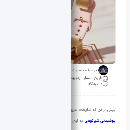
توسط:
محسن دادار
تاریخ انتشار: اردیبهشت 15, 1405
0 دیدگاه
پیش از آن که شایعات مربوط به نسل جدید
گجت‌های
پوشیدنی شیائومی
به اوج خود برسد، اطلاعات «شیائومی