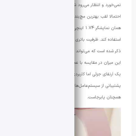
نمی‌خورد و انتظار می‌رود شیائومی اسمارت بند ۱۰ پرو که
احتمالا لقب بهترین مچ‌بند شیائومی را یدک خواهد کشید، از
همان نمایشگر 1.74 اینچی امولد (AMOLED) نسل قبل
استفاده کند. ظرفیت باتری این مدل 380 میلی‌آمپر ساعت
ذکر شده است که می‌تواند تا 25 روز شارژدهی داشته باشد.
این میزان در مقایسه با عمر باتری 21 روزه‌ی مدل پیشین،
یک ارتقای جزئی اما کاربردی محسوب می‌شود. همچنین
پشتیبانی از سیستم‌عامل‌های اندروید و آی‌اواس (iOS)
همچنان پابرجاست.