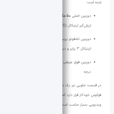
شده است:
دوربین اصلی
۵۰ مگاپیکسلی
با دیافراگم f/1.88 و
لرزش‌گیر اپتیکال (OIS)
دوربین تله‌فوتو پریسکوپی
۵۰ مگاپیکسلی
با زوم
اپتیکال ۳ برابر و دیافراگم f/2.65
دوربین فوق عریض
۸ مگاپیکسلی
با زاویه دید ۱۱۰
درجه
در قسمت جلویی نیز یک دوربین سلفی
۵۰ مگاپیکسلی
با
فوکوس خودکار قرار دارد که برای عکاسی سلفی و تماس‌های
ویدیویی بسیار مناسب است.