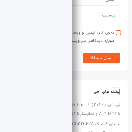
ذخیره نام، ایمیل و وبسایت من در مرورگر برای زمانی که
دوباره دیدگاهی می‌نویسم.
نوشته های اخیر
لپ‌ تاپ Asus Vivobook Pro 16 (2026) با پردازنده Ryzen
AI 9 H 465 و نمایشگر OLED 165 هرتزی معرفی شد
مانیتور گیمینگ AOC Agon CQ32G4ZA با نرخ نوسازی تا ۵۰۰