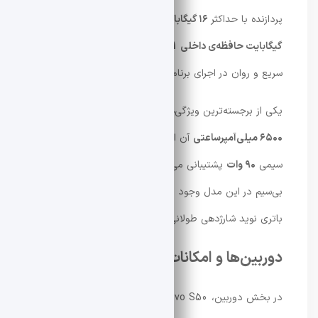
پردازنده با حداکثر
۱۶ گیگابایت رم LPDDR5X
و
۵۱۲
گیگابایت حافظه‌ی داخلی UFS 4.1
همراه شده تا تجربه‌ای
سریع و روان در اجرای برنامه‌ها و بازی‌ها فراهم شود.
یکی از برجسته‌ترین ویژگی‌های Vivo S50، باتری بسیار بزرگ
۶۵۰۰ میلی‌آمپرساعتی
آن است. این باتری از شارژ سریع
سیمی
۹۰ وات
پشتیبانی می‌کند، اما برخلاف برخی رقبا، شارژ
بی‌سیم در این مدل وجود ندارد. با این حال، ظرفیت بالای
باتری نوید شارژدهی طولانی‌مدت را می‌دهد.
دوربین‌ها و امکانات عکاسی
در بخش دوربین، Vivo S50 به ترکیب قابل توجهی مجهز