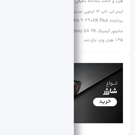
هرتز و حالت سه‌گانه معرفی شد
ایسر لپ‌ تاپ ۱۶ اینچی جدید Predator Helios Neo 16 را با
پردازنده Core Ultra 9 290HX Plus عرضه کرد
مانیتور گیمینگ Samsung Odyssey G8 6K با نرخ نوسازی
165 هرتز وارد بازار شد