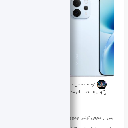
توسط:
محسن دادار
تاریخ انتشار: آذر 25, 1404
0 دیدگاه
پس از معرفی گوشی جمع‌وجور
Vivo S50 Pro Mini
به‌عنوان