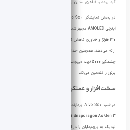
گرد بوده و ظاهری مدرن و ساده دارد.
در بخش نمایشگر، Vivo S50 به یک صفحه‌نمایش
۶.۵۹
اینچی AMOLED
مجهز شده که وضوح
1.5K
، نرخ نوسازی
۱۲۰ هرتز
و فناوری کاهش نور
4320Hz PWM Dimming
را
ارائه می‌دهد. همچنین حداکثر روشنایی این پنل به رقم
چشمگیر
۵۰۰۰ نیت
می‌رسد که خوانایی عالی در محیط‌های
پرنور را تضمین می‌کند.
سخت‌افزار و عملکرد
در قلب Vivo S50، پردازنده‌ی قدرتمند
Qualcomm
Snapdragon 8s Gen 3
قرار گرفته است؛ چیپی که عملکردی
نزدیک به پرچم‌داران را در اختیار کاربران قرار می‌دهد. این