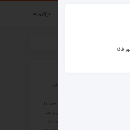
ای گیمر
قدم زدن در شهر فافا
داغ‌ترین‌ها
ر فافا
نوشته های اخیر
بررسی سری جدید لپ‌ تاپ‌ های
Dynabook XP9، X9 و G9
لپ‌ تاپ Lenovo IdeaPad 5 2-in-1
14Q8Y11 با عملکرد سریع‌تر و عمر
باتری بیش از ۳۳ ساعت عرضه شد