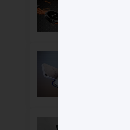
رین
امه
ترین
های
CL