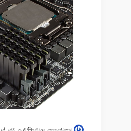
توسط:
امیرمحمد مریدزاده
تاریخ انتشار: آذر 20, 1404