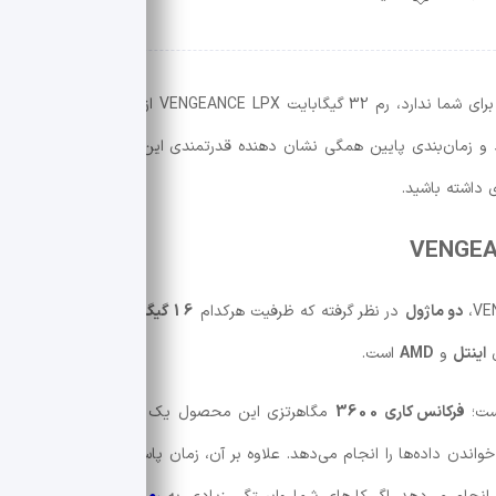
گیگابایت VENGEANCE LPX از
برند کورسیر
یکی از بهت
و زمان‌بندی پایین همگی نشان دهنده قدرتمندی این محصول هستند. در اد
ی داشته باشید.
دو ماژول
در نظر گرفته که ظرفیت هرکدام
16 گیگابایت
می‌باشد. از بزرگ‌
ی
اینتل
و
AMD
است.
ت؛
فرکانس کاری 3600
مگاهرتزی این محصول یک عدد عالی برای حافظه‌
18