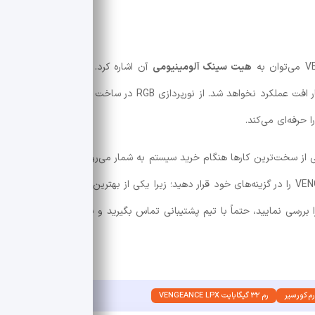
هیت سینک آلومینیومی
آن اشاره کرد. به لطف بهره‌مندی از 
سینک، این حافظه در هر شرایطی خنک می‌ماند و دچار افت عملکرد نخواهد شد. از نورپردازی RGB در ساخت این کیت رم
حرفه‌ای می‌کند.
به دلیل بالا بودن تنوع دسته بندی رم
استفاده می‌کنید، خرید رم 32 گیگابایت VENGEANCE LPX را در گزینه‌های خود قرار دهید؛
بررسی نمایید، حتماً با تیم پشتیبانی تماس بگیرید و یا
دسته‌بندی رم کامپیوت
م کورسیر
رم 32 گیگابایت VENGEANCE LPX