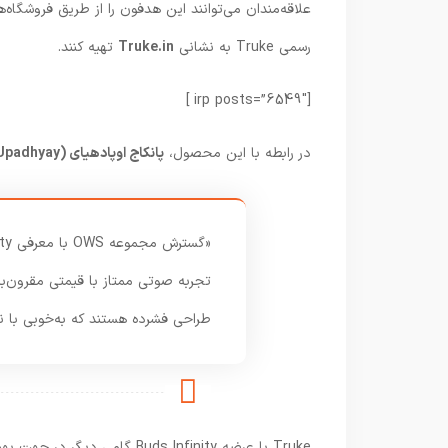
علاقه‌مندان می‌توانند این هدفون را از طریق فروشگاه‌ه
رسمی Truke به نشانی
Truke.in
تهیه کنند.
[irp posts=”6549″ ]
در رابطه با این محصول،
پانکاج اوپادهیای (Pankaj Upadhyay)
تجربه صوتی ممتاز با قیمتی مقرون‌به
طراحی فشرده هستند که به‌خوبی با ن
Truke با عرضه Buds Infinity 