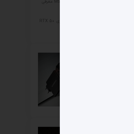
مانیتور گیمینگ MSI MAG 271KPD7 معرفی
شد
افزایش قیمت کارت‌های گرافیک سری RTX 50
ایسوس