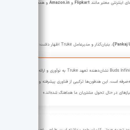
ای اینترنتی معتبر مانند
Flipkart
و
Amazon.in
و همچنین از وب‌سایت
، بنیان‌گذار و مدیرعامل Truke اظهار داشت:
«گسترش مجموعه OWS با معرفی Buds Infinity نشان‌دهنده تعهد Truke به نوآوری و ارائه
‌صرفه است. این هدفون‌ها ترکیبی از فناوری پیشرفته و
یازهای در حال تحول مشتریان ما هماهنگ شده‌اند.»
گامی دیگر در جهت بهبود تجربه صوتی کاربران خود برداشته است. طراحی راحت، کیفیت صدای