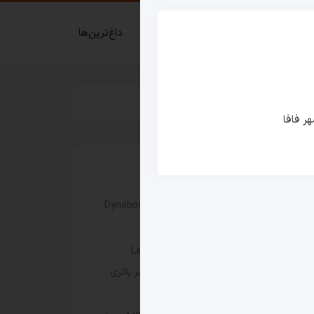
ای گیمر
قدم زدن در شهر فافا
داغ‌ترین‌ها
ر فافا
نوشته های اخیر
بررسی سری جدید لپ‌ تاپ‌ های Dynabook
XP9، X9 و G9
لپ‌ تاپ Lenovo IdeaPad 5 2-in-1
14Q8Y11 با عملکرد سریع‌تر و عمر باتری
بیش از ۳۳ ساعت عرضه شد