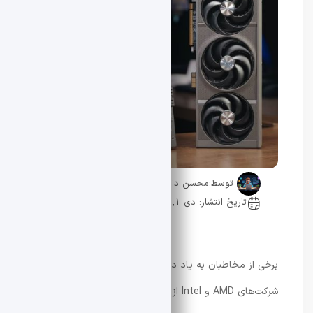
توسط:
محسن دادار
تاریخ انتشار: دی 1, 1404
0 دیدگاه
برخی از مخاطبان به یاد دارند که مادربردهای سری ۸۰۰
شرکت‌های AMD و Intel از برند ASUS جزو نخستین