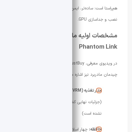
هم‌راستا است: ساده‌تر، ایمن‌تر و بدون دردسر شدن فرآیند
نصب و جداسازی GPU.
مشخصات اولیه مادربرد X870E
Phantom Link
در ویدیوی معرفی، JustBuy به برخی مشخصات اولیه و
چیدمان مادربرد نیز اشاره می‌کند:
مدار تغذیه (VRM):
پیکربندی 16+2+1 فاز
(جزئیات نهایی کنترلر و قطعات هنوز اعلام
نشده است)
حافظه:
چهار اسلات DDR5 با پشتیبانی