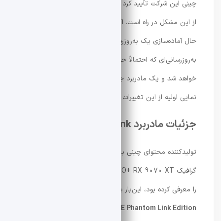
چینی این شرکت تأیید کرد که بازنگری جدیدی برای جلوگیری
از این مشکل در راه است. اکنون به نظر می‌رسد ASUS در
حال آماده‌سازی یک به‌روزرسانی دیگر برای پلتفرم AM5 است؛
به‌روزرسانی‌ای که احتمالاً حوالی نمایشگاه CES 2026 معرفی
خواهد شد و یک مادربرد جدید از SAPPHIRE می‌تواند
نمایی اولیه از این تغییرات را نشان دهد.
جزئیات مادربرد X870E Phantom Link
تولیدکننده‌ محتوای چینی با نام
JustBuy
که پیش‌تر کارت
گرافیک NITRO+ RX 9070 XT با فناوری «Phantom Link»
را معرفی کرده بود، این‌بار به سراغ جعبه‌گشایی مادربرد
X870E Phantom Link Edition
رفته است. فناوری