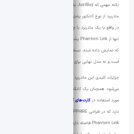
نکته‌ مهمی که JustBuy به آن اشاره می‌کند این است که این
مادربرد از نوع کانکتور پشتی (Backside Connector) نیست.
در واقع با یک مادربرد با چیدمان استاندارد طرف هستیم که
تنها از Phantom Link پشتیبانی می‌کند. همچنین نمونه‌ای
که نمایش داده شده، نسخه‌ آزمایشی و مخصوص بررسی
است و نه مدل نهایی برای عرضه‌ تجاری.
جزئیات کلیدی این مادربرد به نحوه‌ انتقال برق مربوط
می‌شود. همچنان یک کانکتور
12V-2×6
(استاندارد ۱۶ پین
مورد استفاده در
کارت‌های گرافیک انویدیا
) روی مادربرد وجود
دارد که در طراحی SAPPHIRE، تنها چند سانتی‌متر با هدر
Phantom Link فاصله دارد. در نتیجه، کاربر همچنان کابل