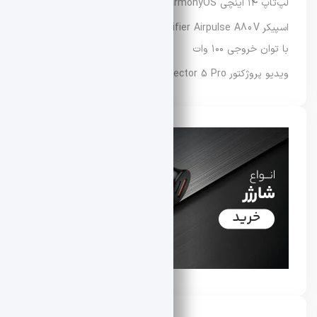
لپ‌تاپ ۱۴ اینچی HarmonyOS با وزن تنها ۷۹۸ گرم
اسپیکر Edifier Airpulse A80V معرفی شد؛ تجربه صدای Hi-Fi
با توان خروجی ۱۰۰ وات
ویدیو پروژکتور Redmi Projector 5 Pro شیائومی معرفی شد