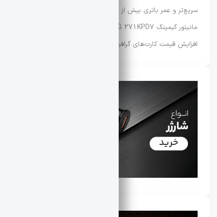
سریع‌تر و عمر باتری بیش از ۳۳ ساعت عرضه شد
مانیتور گیمینگ MSI MAG 271KPD7 معرفی شد
افزایش قیمت کارت‌های گرافیک سری RTX 50 ایسوس