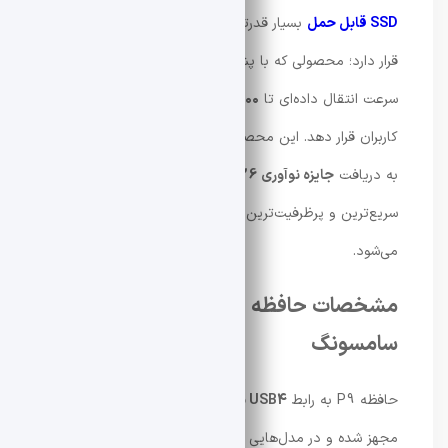
SSD قابل‌ حمل
بسیار قدرتمند با نام
Portable SSD P9
قرار دارد؛ محصولی که با پشتیبانی از رابط
USB4
می‌تواند
سرعت انتقال داده‌ای تا
۴۰۰۰ مگابایت بر ثانیه
را در اختیار
کاربران قرار دهد. این محصول پیش از عرضه رسمی، موفق
به دریافت
جایزه نوآوری CES 2026
شده و به‌عنوان یکی از
سریع‌ترین و پرظرفیت‌ترین SSDهای قابل‌حمل بازار شناخته
می‌شود.
مشخصات حافظه SSD قابل‌ حمل P9
سامسونگ
حافظه P9 به رابط
USB4 با پهنای باند ۴۰ گیگابیت بر ثانیه
مجهز شده و در مدل‌هایی با ظرفیت حداکثر
۸ ترابایت
عرضه