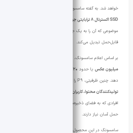
خواهد شد. به گفته سامسونگ، این محصول
اولین و تنها
SSD اکسترنال ۸ ترابایتی جهان با پشتیبانی از USB4
است؛
موضوعی که آن را به یک جهش مهم در دنیای ذخیره‌سازی
قابل‌حمل تبدیل می‌کند.
بر اساس اعلام سامسونگ، این حافظه قادر است بیش از
دو
میلیون عکس
یا حدود
۳۷۲۰ ویدیوی HD
را در خود جای
دهد. چنین ظرفیتی، P9 را به گزینه‌ای ایده‌آل برای
تولیدکنندگان محتوا، کاربران حرفه‌ای و گیمرها
تبدیل می‌کند؛
افرادی که به فضای ذخیره‌سازی زیاد، سرعت بالا و قابلیت
حمل آسان نیاز دارند.
سامسونگ در این محصول از یک
فناوری جدید کنترل حرارتی