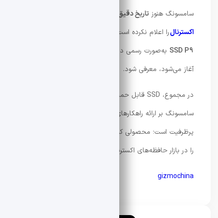
سامسونگ هنوز
تاریخ دقیق عرضه و
قیمت حافظه SSD
اکسترنال
را اعلام نکرده است، اما انتظار می‌رود
Portable
SSD P9
به‌صورت رسمی در نمایشگاه
CES
که از
۶ ژانویه
آغاز می‌شود، معرفی شود.
در مجموع، SSD قابل‌ حمل P9 نشان‌دهنده تمرکز
سامسونگ بر ارائه راهکارهای ذخیره‌سازی فوق‌سریع و
پرظرفیت است؛ محصولی که می‌تواند استانداردهای جدیدی
را در بازار حافظه‌های اکسترنال تعریف کند.
gizmochina