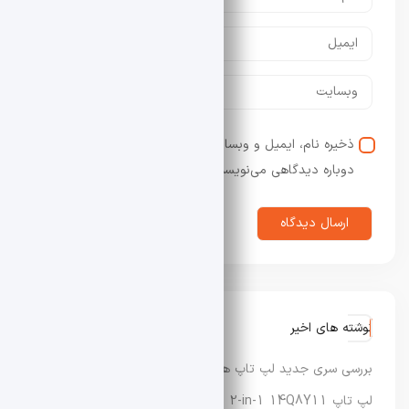
ذخیره نام، ایمیل و وبسایت من در مرورگر برای زمانی که
دوباره دیدگاهی می‌نویسم.
نوشته های اخیر
بررسی سری جدید لپ‌ تاپ‌ های Dynabook XP9، X9 و G9
لپ‌ تاپ Lenovo IdeaPad 5 2-in-1 14Q8Y11 با عملکرد