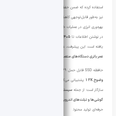
استفاده کرده که ضمن حفظ عملکرد پرسرعت، مصرف انرژی را
نیز به‌طور قابل‌توجهی کاهش می‌دهد. طبق ادعای شرکت،
بهره‌وری انرژی در عملیات خواندن اطلاعات تا
۳۳۳ درصد
و
در نوشتن اطلاعات تا
۴۰۵ درصد
نسبت به نسل قبلی بهبود
یافته است. این پیشرفت، علاوه بر افزایش کارایی، به
افزایش
عمر باتری دستگاه‌های متصل
نیز کمک می‌کند.
حافظه SSD قابل‌ حمل P9 از
ویرایش بلادرنگ ویدیوهای تا
وضوح 12K
پشتیبانی می‌کند و با طیف وسیعی از دستگاه‌ها
سازگار است؛ از جمله
سیستم‌عامل‌های ویندوز و macOS،
گوشی‌ها و تبلت‌های اندرویدی، کنسول‌های بازی
و تجهیزات
حرفه‌ای تولید محتوا.