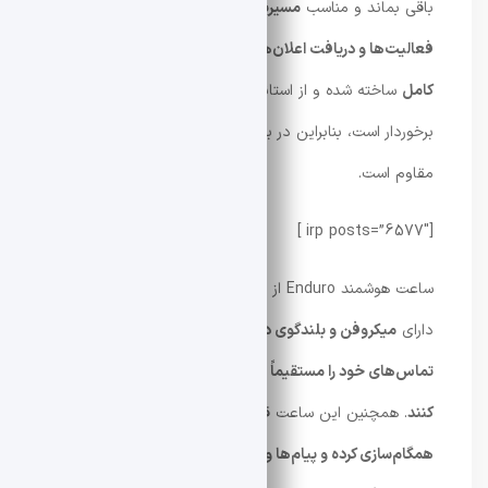
باقی بماند و مناسب
مسیریابی در فضای باز، پیگیری
فعالیت‌ها و دریافت اعلان‌ها
باشد. بدنه این ساعت از
فلز
کامل
ساخته شده و از استاندارد نظامی
MIL-STD-810H
برخوردار است، بنابراین در برابر
گرما، سرما، گرد و غبار و ضربه
مقاوم است.
[irp posts=”6577″ ]
ساعت هوشمند Enduro از
تماس بلوتوث
پشتیبانی می‌کند و
دارای
میکروفن و بلندگوی داخلی
است. کاربران می‌توانند
تماس‌های خود را مستقیماً از روی مچ دست برقرار و دریافت
کنند
. همچنین این ساعت قادر است
دفترچه مخاطبین را
همگام‌سازی کرده و پیام‌ها و اعلان‌های برنامه‌ها را هنگام