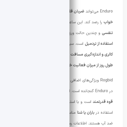
Enduro می‌تواند
ضربان قلب، سطح اکسیژن خون و کیفیت
خواب
را رصد کند. این ساعت همچنین شامل
تمرین‌های
تنفسی
و چندین حالت ورزشی مانند
دویدن، پیاده‌روی و
استفاده از تردمیل
است. سیستم‌های
شمارش قدم‌ها، محاسبه
کالری و اندازه‌گیری مسافت
نیز به کاربران کمک می‌کنند تا
در
طول روز از میزان فعالیت خود مطلع باشند
.
Rogbid ویژگی‌های اضافی برای استفاده در فضای باز را نیز
در Enduro گنجانده است. این ساعت دارای
قطب‌نما و چراغ
قوه قدرتمند
است و با استاندارد
5ATM ضد آب
، برای
استفاده در
باران یا شنا
مناسب است. میکروفن و بلندگو نیز
ضد آب هستند. اطلاعات رسمی در مورد
قیمت ساعت