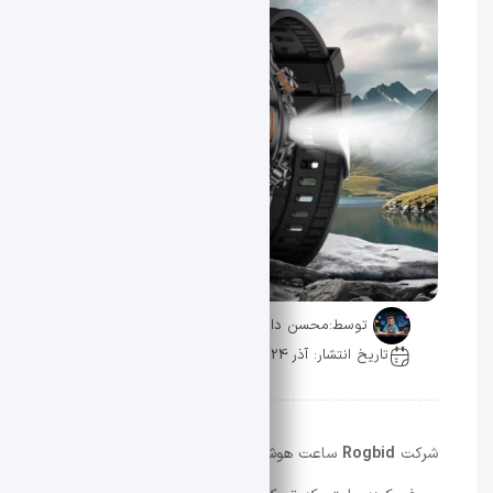
توسط:
محسن دادار
تاریخ انتشار: آذر 24, 1404
0 دیدگاه
شرکت
Rogbid
ساعت هوشمند جدید خود به نام
Enduro
را