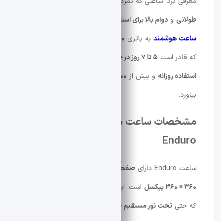
معرفی کرد؛ ساعتی که تمرکز اصلی آن بر
عمر باتری بسیار
طولانی
و
دوام بالا برای استفاده در محیط‌های باز
است. این
ساعت هوشمند
به باتری
۱۱۰۰ میلی‌آمپر ساعتی
مجهز شده
که قادر است
۵ تا ۷ روز در حالت تماس بلوتوث، ۴۰ روز در
استفاده روزانه
و بیش از
۱۰۰ روز در حالت آماده به کار
دوام
بیاورد.
مشخصات ساعت هوشمند Rogbid
Enduro
ساعت Enduro دارای
صفحه نمایش ۱.۷ اینچی IPS
با وضوح
۳۶۰ × ۳۶۰ پیکسل
است. این نمایشگر به گونه‌ای طراحی شده
که حتی
تحت نور مستقیم خورشید
نیز کاملاً واضح و خوانا