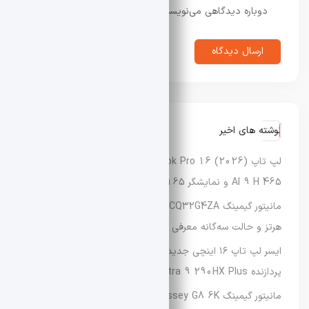
دوباره دیدگاهی می‌نویسم.
نوشته های اخیر
لپ‌ تاپ Asus Vivobook Pro 16 (2026) با پردازنده Ryzen
AI 9 H 465 و نمایشگر OLED 165 هرتزی معرفی شد
مانیتور گیمینگ AOC Agon CQ32G4ZA با نرخ نوسازی تا ۵۰۰
هرتز و حالت سه‌گانه معرفی شد
ایسر لپ‌ تاپ ۱۶ اینچی جدید Predator Helios Neo 16 را با
پردازنده Core Ultra 9 290HX Plus عرضه کرد
مانیتور گیمینگ Samsung Odyssey G8 6K با نرخ نوسازی