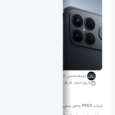
توسط:
محسن دادار
تاریخ انتشار: آذر 5, 1404
0 دیدگاه
شرکت
POCO
به‌طور رسمی گوشی
POCO F8 Ultra
را در