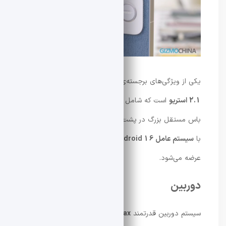
یکی از ویژگی‌های برجسته‌ی جدید، سیستم صوتی
Bose
2.1 استریو
است که شامل اسپیکرهای بالا و پایین و واحد
باس مستقل بزرگ در پشت گوشی می‌شود. POCO F8 Ultra
با
سیستم عامل Android 16
و رابط کاربری
HyperOS 3
عرضه می‌شود.
دوربین
سیستم دوربین قدرتمند
K90 Pro Max
در
F8 Ultra