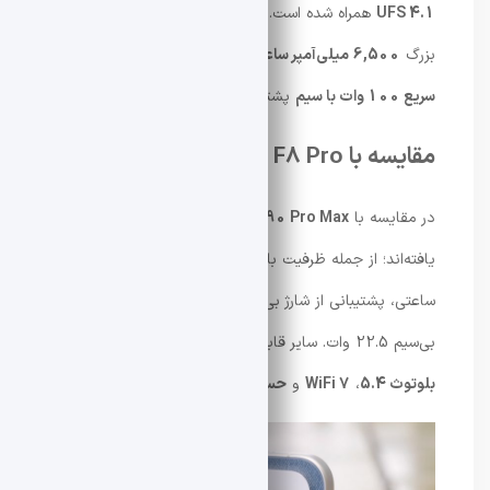
UFS 4.1
همراه شده است. انرژی این گوشی از یک باتری
بزرگ
6,500 میلی‌آمپر ساعتی
تأمین می‌شود که از
شارژ
سریع 100 وات با سیم
پشتیبانی می‌کند.
مقایسه با POCO F8 Pro
در مقایسه با
Redmi K90 Pro Max
، برخی ویژگی‌ها کاهش
یافته‌اند؛ از جمله ظرفیت باتری بزرگ‌تر 7,560 میلی‌آمپر
ساعتی، پشتیبانی از شارژ بی‌سیم 50 وات و شارژ معکوس
بی‌سیم 22.5 وات. سایر قابلیت‌های مهم شامل
NFC
،
بلوتوث 5.4
،
WiFi 7
و
حسگر اثر انگشت زیر نمایشگر
است.