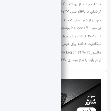
جزئیات جدید از پردازنده Intel Nova Lake-S؛ افزایش توان
گرافیکی با iGPU نسل Xe3P
کورسیر از کیبوردهای گیمینگ اقتصادی سری Skiff 100 و موس
بی‌سیم Harpoon V2 رونمایی کرد
RTX 2080 Ti دوباره متولد شد؛ کارت گرافیکی قدیمی با ۲۲
گیگابایت حافظه برای هوش مصنوعی
مانیتور Lenovo Legion 34W-2c معرفی شد؛ نمایشگر گیمینگ
اولتراواید با نرخ نوسازی ۲۴۰ هرتز