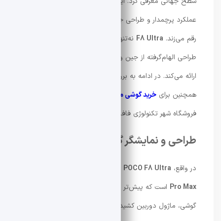
سطح جهانی معرفی کرد. این
گوشی موبایل
با ترکیبی از
عملکرد پرچمدار و طراحی جسورانه، تجربه‌ای تازه برای کاربران
رقم می‌زند.
F8 Ultra
نه‌تنها سخت‌افزار پیشرفته‌ای دارد، بلکه
طراحی الهام‌گرفته از جین و سیستم صوتی پریمیوم را هم
ارائه می‌کند. در ادامه به بررسی کامل این گوشی می‌پردازیم.
همچنین برای
خرید گوشی موبایل در شیراز
نیز می توانید از
فروشگاه شهر تکنولوژی فافا دیدن فرمایید.
طراحی و نمایشگر گوشی POCO F8 Ultra
در واقع،
POCO F8 Ultra
نسخه بازبرند شده‌ی
Redmi K90
Pro Max
است که پیش‌تر در چین عرضه شده بود. در پشت
گوشی، ماژول دوربین کشیده‌ای دیده می‌شود که شامل