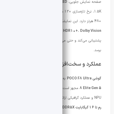
صفحه نمایش جلویی،
OLED بزرگ 6.9 اینچی
با رزولوشن
1.5K، نرخ تازه‌سازی 120 هرتز و نرخ نمونه‌برداری لمسی
480 هرتز دارد. این نمایشگر از
گستره رنگی DCI-P3
،
Dolby Vision
،
HDR10+
و روشنایی اوج 3500 نیت
پشتیبانی می‌کند و حتی می‌تواند به حداقل روشنایی 1 نیت
برسد.
عملکرد و سخت‌افزار
گوشی POCO F8 Ultra
به پردازنده پرچمدار
Snapdragon
8 Elite Gen 5
مجهز است که بهبودهای چشمگیری در CPU،
NPU و عملکرد گرافیکی ارائه می‌دهد. این چیپست با
حافظه
رم تا 16 گیگابایت LPDDR5X
و
حافظه داخلی تا 1 ترابایت