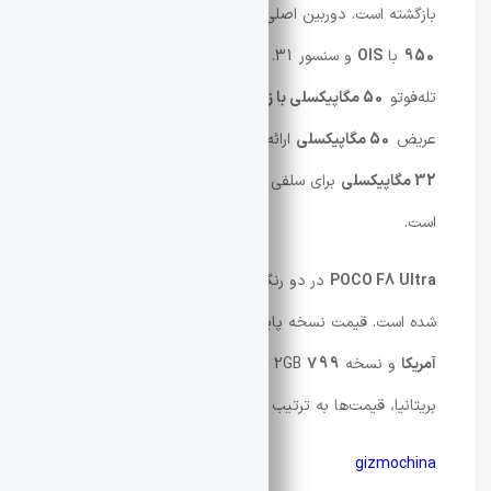
بازگشته است. دوربین اصلی
50 مگاپیکسلی Light Fusion
950
با
OIS
و سنسور 1/1.31 اینچی، همراه با دوربین
تله‌فوتو
50 مگاپیکسلی با زوم اپتیکال 5 برابر
و لنز فوق
عریض
50 مگاپیکسلی
ارائه می‌شود. در جلو نیز یک دوربین
32 مگاپیکسلی
برای سلفی و تماس‌های ویدیویی تعبیه شده
است.
POCO F8 Ultra
در دو رنگ
مشکی
و
Denim Blue
عرضه
شده است. قیمت نسخه پایه 12GB + 256GB
729 دلار
آمریکا
و نسخه 16GB + 512GB
799 دلار آمریکا
است. در
بریتانیا، قیمت‌ها به ترتیب
549 و 599 پوند
هستند.
gizmochina