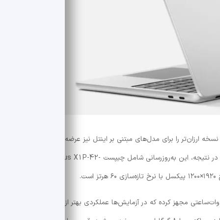
خه ارزان‌تر را برای مدل‌های مبتنی بر اینتل نیز عرضه کند، اما هنوز چنین
مدل یا SKU در وب‌سایت رسمی شرکت دیده نمی‌شود. در نتیجه، این به‌روزرسانی شامل چیپست Snapdragon X Plus X1P-42-
ا به یک باتری ۵۰ وات‌ساعتی مجهز کرده که در آزمایش‌ها عملکردی بهتر از بسیاری از مدل‌های