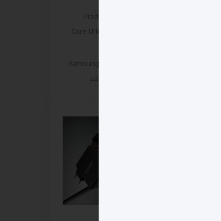
شد
ایسر لپ‌ تاپ ۱۶ اینچی جدید Predator
Helios Neo 16 را با پردازنده Core Ultra 9
290HX Plus عرضه کرد
مانیتور گیمینگ Samsung Odyssey G8 6K
با نرخ نوسازی 165 هرتز وارد بازار شد