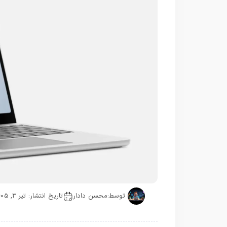
توسط:
محسن دادار
تاریخ انتشار: تیر 3, 1405