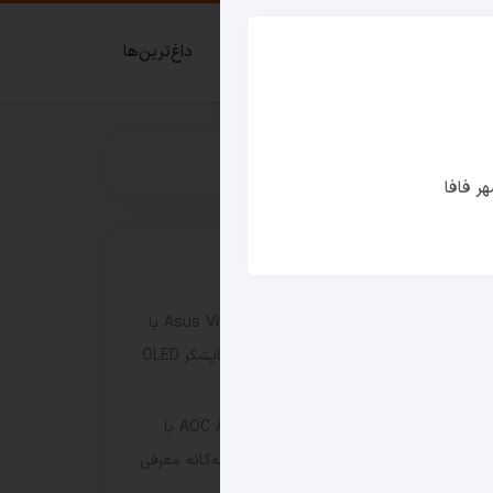
ای گیمر
قدم زدن در شهر فافا
داغ‌ترین‌ها
ر فافا
نوشته های اخیر
لپ‌ تاپ Asus Vivobook Pro 16 (2026) با
پردازنده Ryzen AI 9 H 465 و نمایشگر OLED
165 هرتزی معرفی شد
مانیتور گیمینگ AOC Agon CQ32G4ZA با
نرخ نوسازی تا ۵۰۰ هرتز و حالت سه‌گانه معرفی