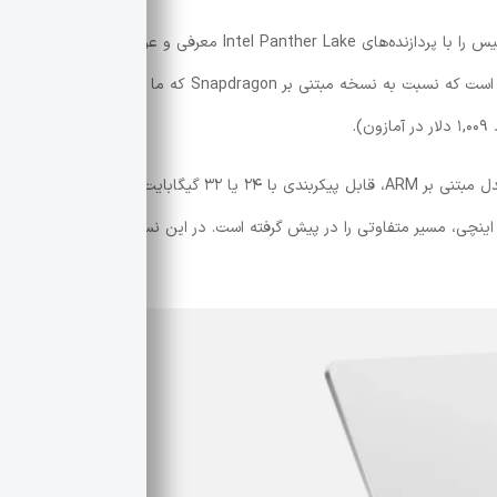
مایکروسافت به‌تازگی یک لپ‌تاپ جدید ۱۳ اینچی سرفیس را با پردازنده‌های Intel Panther Lake معرفی و عرضه کرده است. این
مدل که در اواسط ماه مه معرفی شد، دارای نمایشگری است که نسبت به نسخه مبتنی بر Snapdragon که ما در ژوئن ۲۰۲۵ بررسی
علاوه بر این، نسخه مجهز به پردازنده اینتل برخلاف مدل مبتنی بر ARM، قابل پیکربندی با ۲۴ یا ۳۲ گیگابایت رم است. اما
ایکروسافت در جدیدترین به‌روزرسانی این لپ‌تاپ ۱۳ اینچی، مسیر متفاوتی را در پیش گرفته است. در این نسخه تازه، ارزان‌ترین