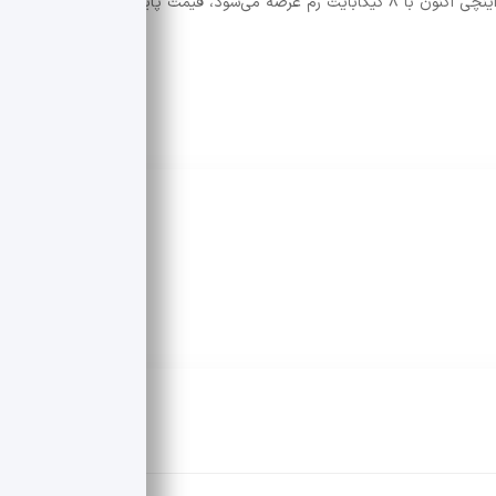
قبلی داشته است. با وجود اینکه Surface Laptop ۱۳ اینچی اکنون با ۸ گیگابایت رم عرضه می‌شود، قیمت پایه آن ۹۴۹.۹۹ دلار