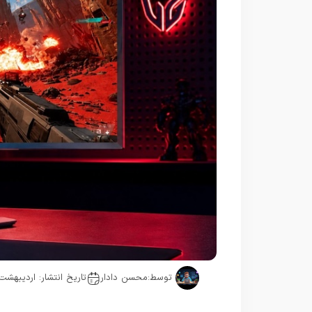
توسط:
محسن دادار
تاریخ انتشار: اردیبهشت 29, 405