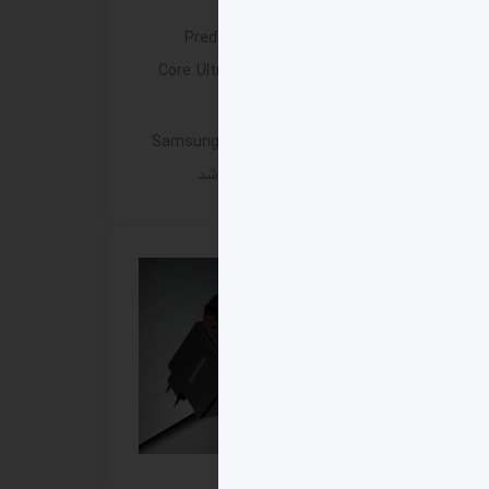
شد
ایسر لپ‌ تاپ ۱۶ اینچی جدید Predator
Helios Neo 16 را با پردازنده Core Ultra 9
290HX Plus عرضه کرد
مانیتور گیمینگ Samsung Odyssey G8 6K
با نرخ نوسازی 165 هرتز وارد بازار شد