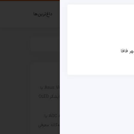
ای گیمر
قدم زدن در شهر فافا
داغ‌ترین‌ها
ر فافا
نوشته های اخیر
لپ‌ تاپ Asus Vivobook Pro 16 (2026) با
پردازنده Ryzen AI 9 H 465 و نمایشگر OLED
165 هرتزی معرفی شد
مانیتور گیمینگ AOC Agon CQ32G4ZA با
نرخ نوسازی تا ۵۰۰ هرتز و حالت سه‌گانه معرفی