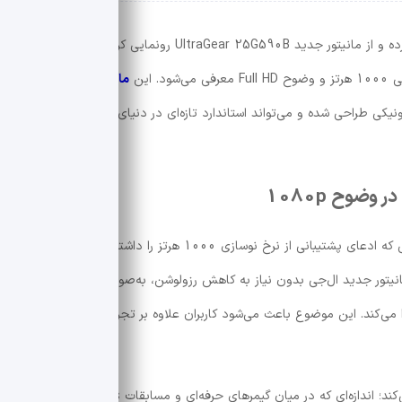
شرکت LG بار دیگر مرزهای صنعت گیمینگ را جابه‌جا کرده و از مانیتور جدید UltraGear 25G590B رونمایی کرده است؛ محصولی
 این
مانیتور گیمینگ
به‌طور
یکی طراحی شده و می‌تواند استاندارد تازه‌ای در دنیای مانیتورهای رقابتی
تا پیش از معرفی UltraGear 25G590B، نمایشگرهایی که ادعای پشتیبانی از نرخ نوسازی 1000 هرتز را داشتند، معمولاً تنها در
رزولوشن 720p قادر به ارائه چنین سرعتی بودند. اما مانیتور جدید ال‌جی بدون نیاز به کاهش رزولوشن، به‌صورت Native یا بومی
 نرخ 1000 هرتز دست پیدا می‌کند. این موضوع باعث می‌شود کاربران علاوه بر تجربه فوق‌العاده روان،
از پنل 24.5 اینچی IPS استفاده می‌کند؛ اندازه‌ای که در میان گیمرهای حرفه‌ای و مسابقات eSports محبوبیت