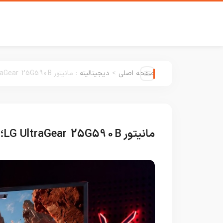
صفحه اصلی
>
دیجیتالیته
:
مانیتور LG UltraGear 25G590B؛ آغاز عصر نمایشگرهای 1000 هرتزی
مانیتور LG UltraGear 25G590B؛ آغاز عصر نمایشگرهای 1000 هرتزی