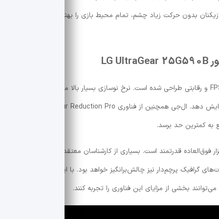
بازیکنان بدون حرکت زیاد چشم، تمام محیط بازی را بهتر زیر نظر داشته باشند
LG 
UltraGear 25G590B بیش از هر چیز برای بازی‌های FPS و رقابتی طراحی شده است. نرخ نوسازی بسیار بالا می‌تواند تأخیر تصویر
را به حداقل برساند و حرکات سریع را بسیار شفاف‌تر نمایش دهد. ال‌جی همچنین از فناوری Motion Blur Reduction Pro در این
ع به کمترین حد برسد.
100 هرتز نیازمند سخت‌افزار فوق‌العاده قدرتمند است. بسیاری از کارشناسان معتقدند دستیابی به
رت‌های گرافیک پرچم‌دار نیز چالش‌برانگیز خواهد بود. با این حال، در بازی‌هایی