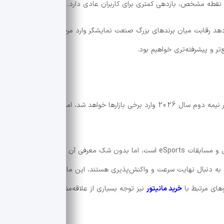
 نقطه مشخص، بازدهی کمتری برای کاربران عادی دارد.
رفی UltraGear 25G590B نشان می‌دهد رقابت میان برندهای بزرگ صنعت نمایشگر وارد مرحله تازه‌ای شده و
تر و پیشرفته‌تری خواهیم بود.
طبق اعلام رسمی، مانیتور LG UltraGear 25G590B در نیمه دوم سال 2026 وارد برخی بازارها خواهد شد، اما هنوز اطلاعات
اگرچه این محصول فعلاً بیشتر مناسب گیمرهای حرفه‌ای و مسابقات eSports است، اما بدون شک معرفی آن گامی مهم در تکامل
به دنبال نهایت سرعت و واکنش‌پذیری هستند، این مانیتور می‌تواند یکی از
وهای مرتبط با
خرید مانیتور
نیز توجه بسیاری از علاقه‌مندان سخت‌افزار را به