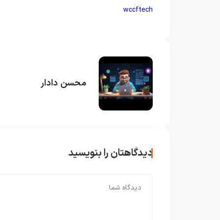
wccftech
محسن دادار
دیدگاهتان را بنویسید