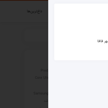
ای گیمر
قدم زدن در شهر فافا
داغ‌ترین‌ها
ر فافا
نوشته های اخیر
ایسر لپ‌ تاپ ۱۶ اینچی جدید Predator
Helios Neo 16 را با پردازنده Core Ultra 9
290HX Plus عرضه کرد
مانیتور گیمینگ Samsung Odyssey G8 6K
با نرخ نوسازی 165 هرتز وارد بازار شد