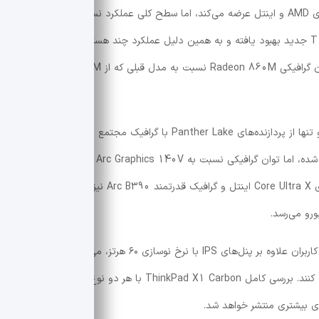
لنوو همچنان ThinkPad T14s Gen 7 را با پردازنده‌های AMD و اینتل عرضه می‌کند، اما سطح کلی عملکرد نسبت به نسل قبل
تغییر قابل‌توجهی نداشته است. سیستم خنک‌کننده T14s جدید بهبود یافته و به همین دلیل عملکرد چند هسته‌ای پردازنده AMD
مبتنی بر معماری Zen 5 اندکی بهتر شده است، اما توان گرافیکی Radeon 860M نسبت به مدل قبلی که از Radeon 880M بهره
این موضوع در نسخه اینتلی نیز دیده می‌شود؛ زیرا لنوو تنها از پردازنده‌های Panther Lake با گرافیک مجتمع ضعیف‌تر استفاده
کرده است. در نتیجه، هرچند عملکرد پردازنده کمی بهتر شده، اما توان گرافیکی نسبت به Arc Graphics 140V نسل قبل افت کرده
است. در مقابل، ThinkPad X1 Carbon با پردازنده‌های Core Ultra X اینتل و گرافیک قدرتمند Arc B390 نیز عرضه می‌شود، اما
از نظر نمایشگر نیز شرایط دو مدل تقریباً یکسان است. کاربران علاوه بر پنل‌های IPS با نرخ نوسازی ۶۰ هرتز، می‌توانند نمایشگر
OLED لمسی با وضوح بالا و پوشش مات را نیز انتخاب کنند. بررسی کامل ThinkPad X1 Carbon با هر دو نوع نمایشگر IPS و