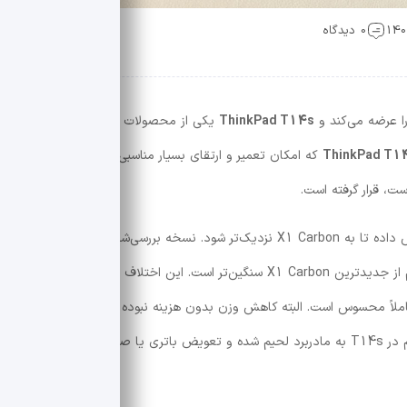
0 دیدگاه
ThinkPad T14s
یکی از محصولات رده‌بالا و پریمیوم این
ThinkPad T1
که امکان تعمیر و ارتقای بسیار مناسبی دارد و
ThinkPad
ت، قرار گرفته است.
در نسل هفتم، لنوو وزن T14s را بیش از گذشته کاهش داده تا به X1 Carbon نزدیک‌تر شود. نسخه بررسی‌شده با پردازنده AMD
تنها حدود ۱.۲ کیلوگرم وزن دارد و در عمل فقط ۶۰ گرم از جدیدترین X1 Carbon سنگین‌تر است. این اختلاف در مقایسه با
۱.۵ کیلوگرم وزن دارد، کاملاً محسوس است. البته کاهش وزن بدون هزینه نبوده و برخی قابلیت‌های
تعمیر و نگهداری محدود شده‌اند؛ برای مثال، حافظه رم در T14s به مادربرد لحیم شده و تعویض باتری یا صفحه‌کلید نیز به