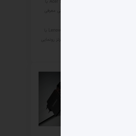
لپ‌ تاپ Acer Swift Go Ryzen Edition با
Ryzen 5 6600H و رم ۱۶ گیگابایتی معرفی
شد
مانیتور گیمینگ Lenovo Legion 27Q-2c با
پنل خمیده VA و رفرش‌ریت ۲۴۰ هرتز رونمایی
شد