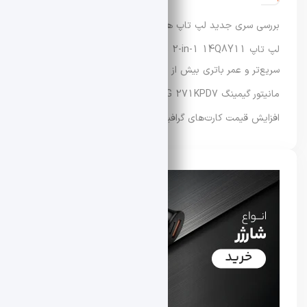
بررسی سری جدید لپ‌ تاپ‌ های Dynabook XP9، X9 و G9
لپ‌ تاپ Lenovo IdeaPad 5 2-in-1 14Q8Y11 با عملکرد
سریع‌تر و عمر باتری بیش از ۳۳ ساعت عرضه شد
مانیتور گیمینگ MSI MAG 271KPD7 معرفی شد
افزایش قیمت کارت‌های گرافیک سری RTX 50 ایسوس