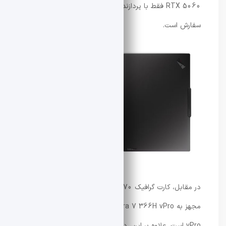
RTX 5060 فقط با پردازنده Core Ultra 7 356H قابل
سفارش است.
در مقابل، کارت گرافیک RTX 5070 تنها گزینه برای مدل‌های
مجهز به Core Ultra 7 366H vPro و Core Ultra 9 386H
vPro است. علاوه بر این، دستگاه به یک باتری ۹۰ وات‌ساعتی