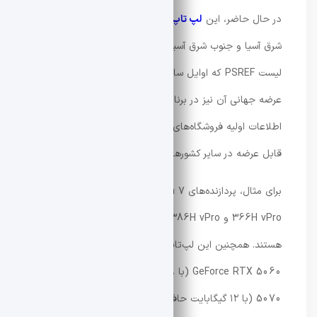
در حال حاضر، این
لپ تاپ لنوو
فقط در بازارهای استرالیا،
شرق آسیا و جنوب شرق آسیا عرضه می‌شود. با این حال، یک
لیست PSREF که اوایل سال منتشر شده نشان می‌دهد که
عرضه جهانی آن نیز در برنامه قرار دارد. در همین زمان،
اطلاعات اولیه فروشگاه‌های لنوو دید خوبی از نسخه‌های
قابل عرضه در سایر کشورها ارائه می‌دهد.
برای مثال، پردازنده‌های Core Ultra 7 356H، Core Ultra 7
366H vPro و Core Ultra 9 386H vPro قابل انتخاب
هستند. همچنین این لپ‌تاپ با کارت‌های گرافیک Nvidia
GeForce RTX 5060 (با ۸ گیگابایت حافظه) و RTX
5070 (با ۱۲ گیگابایت حافظه) عرضه می‌شود. البته نسخه