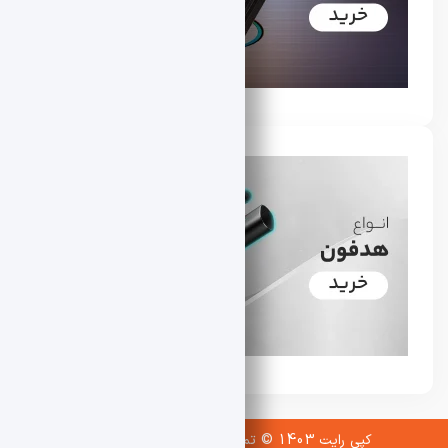
کپی رایت 1403 © تمامی حقوق محفوظ می باشد.