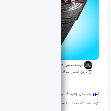
توسط:
محسن دادار
تاریخ انتشار: تیر 4, 1405
0 دیدگاه
لنوو
یک مدل جدید ۱۶ اینچی از
سری ThinkPad
را معرفی
کرده است که به کارت گرافیک قدرتمند Nvidia GeForce