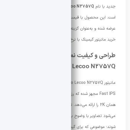
جدید با نام
Lecoo N2757Q
در بازار چین رونمایی کرده
است. این محصول با قیمت ۷۹۹ یوان (حدود ۱۱۸ دلار)
عرضه شده و به‌عنوان گزینه‌ای جذاب برای علاقه‌مندان به
خرید مانیتور گیمینگ با نرخ نوسازی بالا شناخته می‌شود.
طراحی و کیفیت نمایشگر مانیتور Lenovo
Lecoo N2757Q
مانیتور Lenovo Lecoo N2757Q به یک پنل ۲۷ اینچی
Fast IPS مجهز شده که رزولوشن 2560×1440 پیکسل یا
همان 2K را ارائه می‌دهد. تراکم پیکسلی 108PPI باعث
می‌شود تصاویر با وضوح بالا و جزئیات دقیق نمایش داده
شوند؛ موضوعی که برای گیمرها و کاربران حرفه‌ای اهمیت