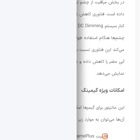
در بخش مراقبت از چشم نیز لنوو امکانات قابل توجهی ارائه
داده است. فناوری کاهش نور آبی در سطح سخت‌افزاری در
کنار سیستم DC Dimming بدون پرش تصویر، باعث می‌شود
چشم‌ها هنگام استفاده طولانی کمتر خسته شوند. لنوو ادعا
می‌کند این فناوری نسبت به فیلترهای نرم‌افزاری سنتی، نور
آبی مضر را کاهش داده و در عین حال رنگ‌های طبیعی‌تری
نمایش می‌دهد.
امکانات ویژه گیمینگ
این مانیتور برای گیمرها امکانات متنوعی دارد که از جمله
آن‌ها می‌توان به موارد زیر اشاره کرد:
قابلیت GamePlus برای نمایش کراس‌هیر در