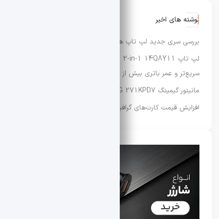
نوشته های اخیر
بررسی سری جدید لپ‌ تاپ‌ های Dynabook XP9، X9 و G9
لپ‌ تاپ Lenovo IdeaPad 5 2-in-1 14Q8Y11 با عملکرد
سریع‌تر و عمر باتری بیش از ۳۳ ساعت عرضه شد
مانیتور گیمینگ MSI MAG 271KPD7 معرفی شد
افزایش قیمت کارت‌های گرافیک سری RTX 50 ایسوس