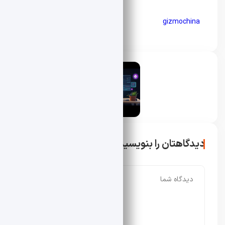
gizmochina
محسن دادار
دیدگاهتان را بنویسید