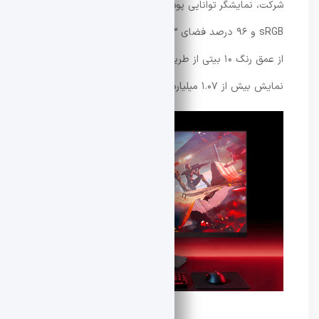
شرکت، نمایشگر توانایی پوشش ۱۲۱ درصد فضای رنگی
sRGB و ۹۶ درصد فضای DCI-P3 را دارد. همچنین پشتیبانی
از عمق رنگ ۱۰ بیتی از طریق فناوری 8-bit + FRC امکان
نمایش بیش از ۱.۰۷ میلیارد رنگ را فراهم می‌کند.