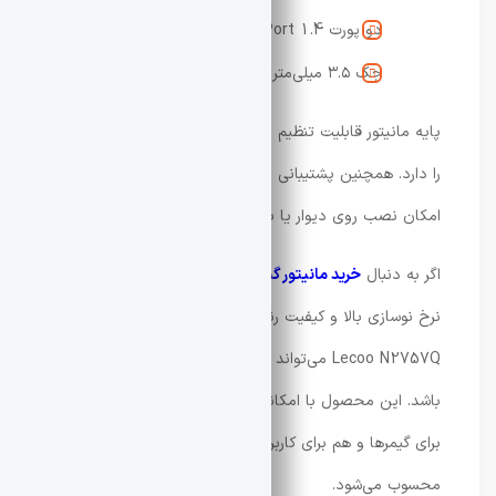
دو پورت DisplayPort 1.4
جک ۳.۵ میلی‌متری صدا
پایه مانیتور قابلیت تنظیم زاویه از منفی ۵ تا مثبت ۲۰ درجه
را دارد. همچنین پشتیبانی از استاندارد VESA 100×100
امکان نصب روی دیوار یا بازوی مانیتور را فراهم می‌کند.
اگر به دنبال
خرید مانیتور گیمینگ اقتصادی
با رزولوشن 2K،
نرخ نوسازی بالا و کیفیت رنگ مناسب هستید، Lenovo
Lecoo N2757Q می‌تواند یکی از گزینه‌های ارزشمند بازار
باشد. این محصول با امکانات حرفه‌ای و قیمت رقابتی، هم
برای گیمرها و هم برای کاربران تولید محتوا انتخابی جذاب
محسوب می‌شود.