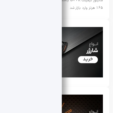
مانیتور گیمینگ Samsung Odyssey G8 6K با نرخ نوسازی
165 هرتز وارد بازار شد