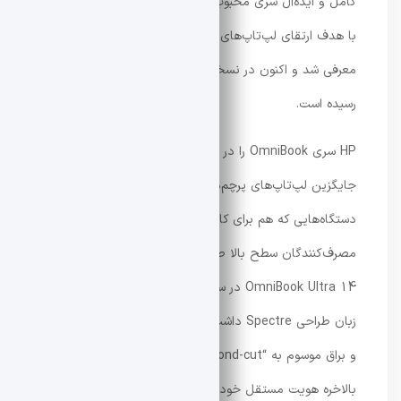
کامل و ایده‌آل سری محبوب Spectre دانست؛ محصولی که
با هدف ارتقای لپ‌تاپ‌های رده‌بالای مصرفی و هیبریدی
معرفی شد و اکنون در نسخه 2026 به بلوغ طراحی خود
رسیده است.
HP سری OmniBook را در سال 2024 معرفی کرد تا
جایگزین لپ‌تاپ‌های پرچم‌دار سری Spectre شود؛
دستگاه‌هایی که هم برای کاربران حرفه‌ای و هم
مصرف‌کنندگان سطح بالا طراحی شده بودند. نخستین نسل
OmniBook Ultra 14 در سال 2024 هنوز شباهت‌هایی به
زبان طراحی Spectre داشت، از جمله گوشه‌های تراش‌خورده
و براق موسوم به “diamond-cut”. اما مدل جدید 2026
بالاخره هویت مستقل خود را پیدا کرده و دیگر صرفاً ادامه‌ای