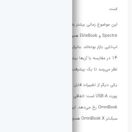
است.
این موضوع زمانی بیشتر به چشم می‌آید که بدانیم سری
Spectre و EliteBook همواره جزو بهترین کیبوردهای
لپ‌تاپی بازار بوده‌اند. بنابراین کیبورد جدید OmniBook Ultra
14 در مقایسه با آن‌ها بیشتر شبیه یک عقب‌گرد کوچک به
نظر می‌رسد تا یک پیشرفت واقعی.
یکی دیگر از تغییرات قابل توجه این
لپ تاپ hp
، حذف کامل
پورت USB-A است؛ اتفاقی که برای اولین بار در سری
OmniBook رخ می‌دهد. این در حالی است که حتی مدل
سبک‌تر OmniBook X همچنان از USB-A پشتیبانی می‌کند.