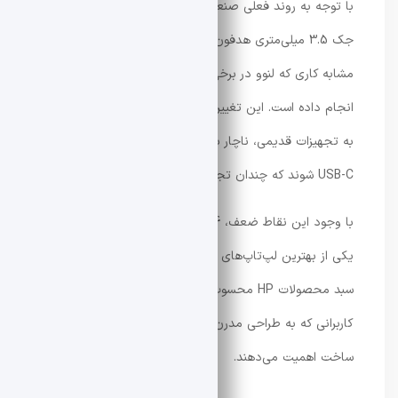
با توجه به روند فعلی صنعت، بعید نیست در آینده نزدیک
جک 3.5 میلی‌متری هدفون نیز از این سری حذف شود؛
مشابه کاری که لنوو در برخی مدل‌های Yoga Slim 7 Ultra
انجام داده است. این تغییرات باعث می‌شود کاربران وابسته
به تجهیزات قدیمی، ناچار به استفاده از دانگل‌ها و مبدل‌های
USB-C شوند که چندان تجربه خوشایندی نیست.
با وجود این نقاط ضعف، OmniBook Ultra 14 همچنان
یکی از بهترین لپ‌تاپ‌های حرفه‌ای سبک (subnotebook) در
سبد محصولات HP محسوب می‌شود؛ به‌خصوص برای
کاربرانی که به طراحی مدرن، قدرت سخت‌افزاری بالا و کیفیت
ساخت اهمیت می‌دهند.