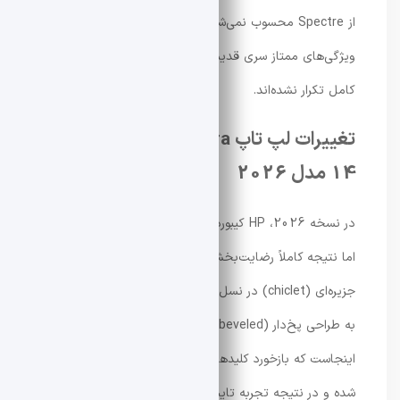
از Spectre محسوب نمی‌شود. با این حال، هنوز هم برخی
ویژگی‌های ممتاز سری قدیمی در این مدل جدید به‌طور
کامل تکرار نشده‌اند.
تغییرات لپ تاپ HP OmniBook Ultra
14 مدل 2026
در نسخه 2026، HP کیبورد دستگاه را بازطراحی کرده است؛
اما نتیجه کاملاً رضایت‌بخش نیست. چیدمان کلیدهای
جزیره‌ای (chiclet) در نسل 2024 حذف شده و جای خود را
به طراحی پخ‌دار (beveled) داده است. مشکل اصلی
اینجاست که بازخورد کلیدها نرم‌تر و عمق حرکتی آن‌ها کمتر
شده و در نتیجه تجربه تایپ نسبت به نسل قبل افت کرده