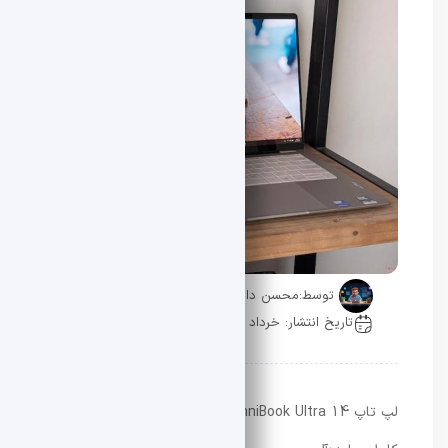
توسط:
محسن دادار
تاریخ انتشار: خرداد 25, 1405
0 دیدگاه
لپ تاپ HP OmniBook Ultra 14 را می‌توان تقریباً جانشین