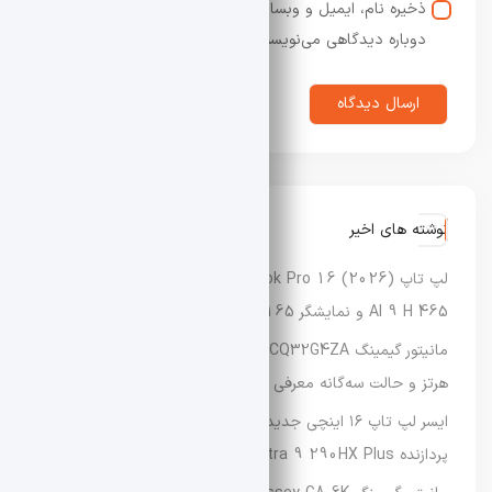
ذخیره نام، ایمیل و وبسایت من در مرورگر برای زمانی که
دوباره دیدگاهی می‌نویسم.
نوشته های اخیر
لپ‌ تاپ Asus Vivobook Pro 16 (2026) با پردازنده Ryzen
AI 9 H 465 و نمایشگر OLED 165 هرتزی معرفی شد
مانیتور گیمینگ AOC Agon CQ32G4ZA با نرخ نوسازی تا ۵۰۰
هرتز و حالت سه‌گانه معرفی شد
ایسر لپ‌ تاپ ۱۶ اینچی جدید Predator Helios Neo 16 را با
پردازنده Core Ultra 9 290HX Plus عرضه کرد