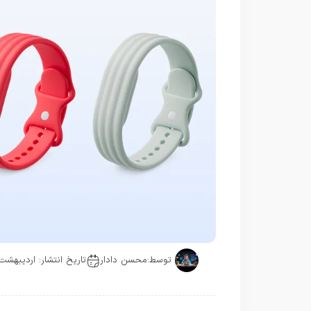
توسط:
محسن دادار
تاریخ انتشار: اردیبهشت 19, 405