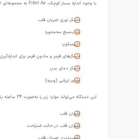
با وجود اندازه بسیار کوچک، Fitbit Air به مجموعه‌ای از حسگرهای پیشرفته مجهز است، از جمله:
حسگر نوری ضربان قلب
شتاب‌سنج سه‌محوره
ژیروسکوپ
حسگرهای قرمز و مادون قرمز برای اندازه‌گیری اک
حسگر دمای بدن
موتور لرزشی (ویبره)
این دستگاه می‌تواند موارد زیر را به‌صورت 24 ساعته پایش کند:
ضربان قلب
ضربان قلب در حالت استراحت
تغییرپذیری ضربان قلب