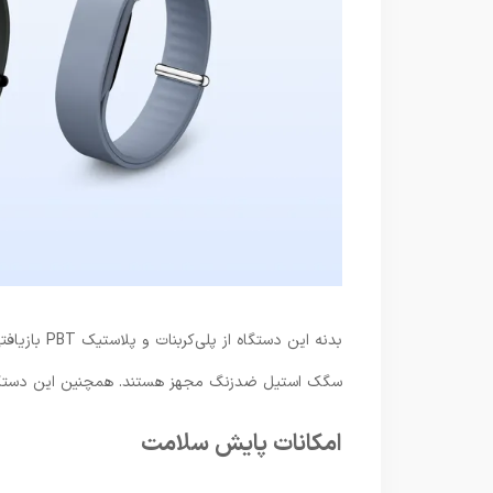
بدنه این دس
سگک استیل ضدزنگ مجهز هستند. همچنین این دستگاه تا عمق 50 متری در برابر
امکانات پایش سلامت