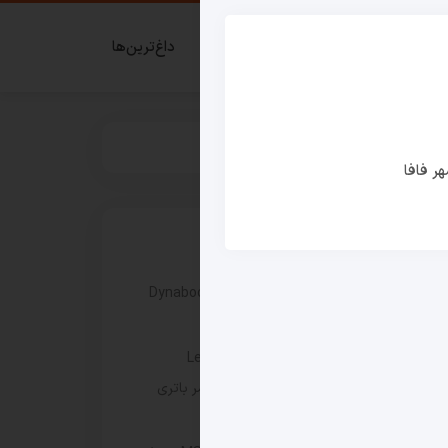
ای گیمر
قدم زدن در شهر فافا
داغ‌ترین‌ها
ر فافا
نوشته های اخیر
بررسی سری جدید لپ‌ تاپ‌ های Dynabook
XP9، X9 و G9
لپ‌ تاپ Lenovo IdeaPad 5 2-in-1
14Q8Y11 با عملکرد سریع‌تر و عمر باتری
بیش از ۳۳ ساعت عرضه شد