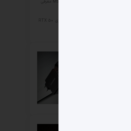
مانیتور گیمینگ MSI MAG 271KPD7 معرفی
شد
افزایش قیمت کارت‌های گرافیک سری RTX 50
ایسوس