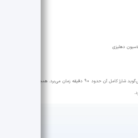
لاسیون دهلیزی
عمر باتری Fitbit Air تا 7 روز اعلام شده است. گوگل می‌گوید شارژ کامل آن حدود 90 دقیقه زمان می‌برد. همچنین با تنها 5 دقیقه
.