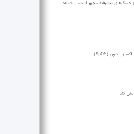
سیژن خون (SpO2)