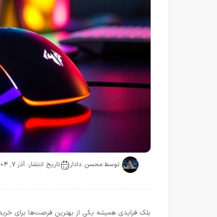
توسط:
محسن دادار
تاریخ انتشار: آذر 7, 1404