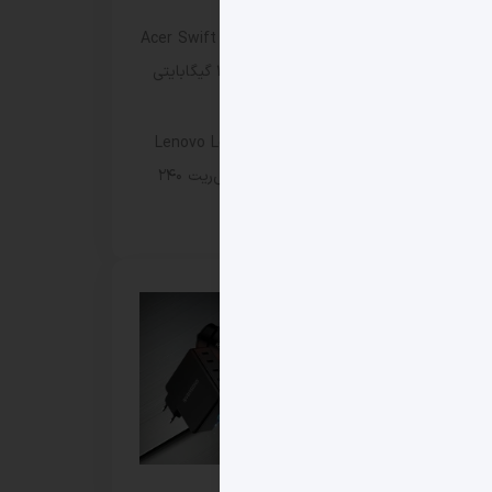
بازار شد
لپ‌ تاپ Acer Swift Go Ryzen Edition
با Ryzen 5 6600H و رم ۱۶ گیگابایتی
معرفی شد
مانیتور گیمینگ Lenovo Legion 27Q-
2c با پنل خمیده VA و رفرش‌ریت ۲۴۰
هرتز رونمایی شد
و در سال ۲۰۲۵ یا همان بلک