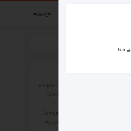
ای گیمر
قدم زدن در شهر فافا
داغ‌ترین‌ها
ر فافا
نوشته های اخیر
یته
ایسر لپ‌ تاپ ۱۶ اینچی جدید Predator
Helios Neo 16 را با پردازنده Core
Ultra 9 290HX Plus عرضه کرد
مانیتور گیمینگ Samsung Odyssey
G8 6K با نرخ نوسازی 165 هرتز وارد