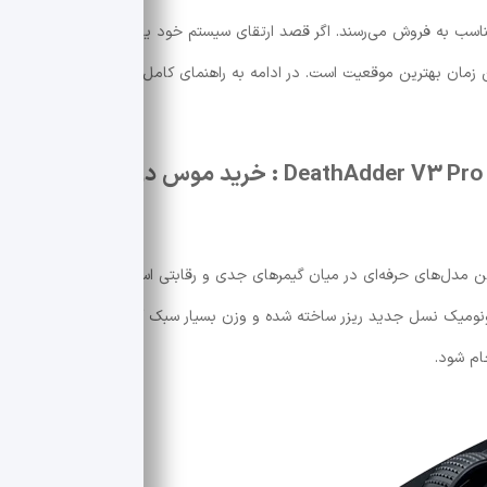
خرید یک موس حرفه‌ای
ین زمان بهترین موقعیت است. در ادامه به راهنمای کامل
خرید موس در بلک فرا
۱. موس بی‌سیم گیمینگ Razer مدل DeathAdder V3 Pro : خرید موس در بلک فرایدی
یکی از محب
ونومیک نسل جدید ریزر ساخته شده و وزن بسیار سبک آن باعث می‌شود حرکات
ام شود.