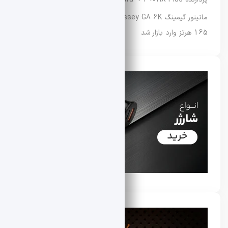
مانیتور گیمینگ Samsung Odyssey G8 6K با نرخ نوسازی
165 هرتز وارد بازار شد