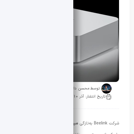
توسط:
محسن دادار
تاریخ انتشار: آذر 10, 1404
0 دیدگاه
شرکت Beelink به‌تازگی
مینی‌ پی‌ سی
جدید
GTI15 Ultra
را