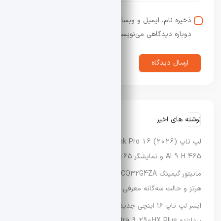
ذخیره نام، ایمیل و وبسایت من در مرورگر برای زمانی که
دوباره دیدگاهی می‌نویسم.
نوشته های اخیر
لپ‌ تاپ Asus Vivobook Pro 16 (2026) با پردازنده Ryzen
AI 9 H 465 و نمایشگر OLED 165 هرتزی معرفی شد
مانیتور گیمینگ AOC Agon CQ32G4ZA با نرخ نوسازی تا ۵۰۰
هرتز و حالت سه‌گانه معرفی شد
ایسر لپ‌ تاپ ۱۶ اینچی جدید Predator Helios Neo 16 را با
پردازنده Core Ultra 9 290HX Plus عرضه کرد