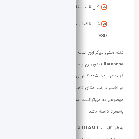
رشد کلی قیمت کالاهای الکترونیکی
افزایش تقاضا و در نتیجه بالا رفتن قیمت
رم و
SSD
نکته منفی دیگر این است که Beelink در حال حاضر
نسخه
Barebone
(بدون رم و حافظه) ارائه نمی‌دهد. نبود چنین
گزینه‌ای باعث شده کاربرانی که از قبل ماژول‌های رم و SSD
در اختیار دارند، امکان کاهش هزینه را نداشته باشند؛
موضوعی که می‌توانست صدها دلار صرفه‌جویی برایشان
به‌همراه داشته باشد.
به‌طور کلی،
GTI15 Ultra
یک
مینی‌پی‌سی
قدرتمند، مدرن