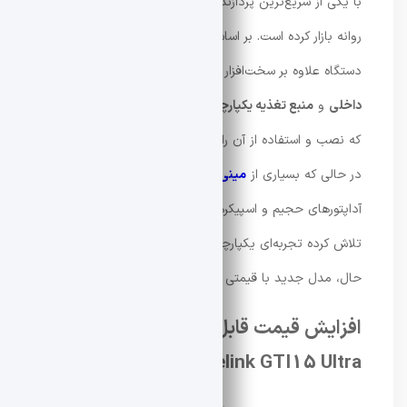
با یکی از سریع‌ترین پردازنده‌های سری
Arrow Lake-H
اینتل
روانه بازار کرده است. بر اساس بررسی‌های انجام‌شده، این
دستگاه علاوه بر سخت‌افزار قدرتمند، به
اسپیکرهای استریو
داخلی
و
منبع تغذیه یکپارچه (PSU)
مجهز است؛ موضوعی
که نصب و استفاده از آن را بسیار ساده‌تر و مرتب‌تر می‌کند.
در حالی که بسیاری از
مینی‌ پی‌ سی‌
های مشابه همچنان به
آداپتورهای حجیم و اسپیکرهای خارجی نیاز دارند، Beelink
تلاش کرده تجربه‌ای یکپارچه‌تر و تمیزتر ارائه دهد. با این
حال، مدل جدید با قیمتی بالا وارد بازار شده است.
افزایش قیمت قابل‌توجه مینی پی سی
Beelink GTI15 Ultra