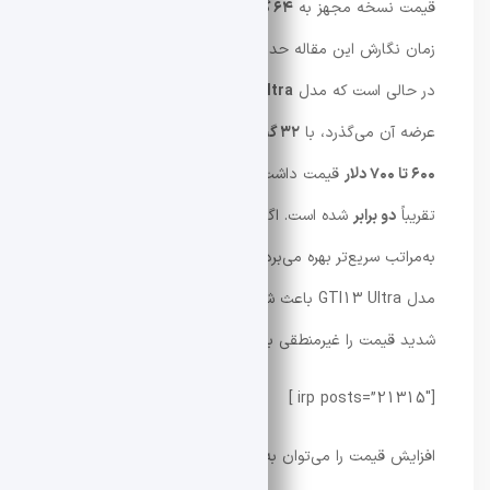
قیمت نسخه مجهز به
۶۴ گیگابایت رم
و
۱ ترابایت SSD
در
زمان نگارش این مقاله حدود
۱۲۲۰ دلار
اعلام شده است. این
در حالی است که مدل
GTI13 Ultra
که تنها یک سال از
عرضه آن می‌گذرد، با
۳۲ گیگابایت رم
و
۱ ترابایت SSD
بین
۶۰۰ تا ۷۰۰ دلار
قیمت داشت. به‌این‌ترتیب، قیمت نسل جدید
تقریباً
دو برابر
شده است. اگرچه GTI15 Ultra از پردازنده‌ای
به‌مراتب سریع‌تر بهره می‌برد، اما شباهت ظاهری کامل آن با
مدل GTI13 Ultra باعث شده بسیاری از کاربران افزایش
شدید قیمت را غیرمنطقی بدانند.
[irp posts=”21315″ ]
افزایش قیمت را می‌توان به چند عامل نسبت داد؛ از جمله: