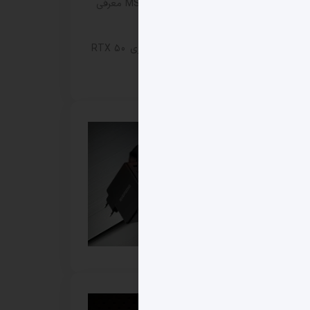
مانیتور گیمینگ MSI MAG 271KPD7 معرفی
شد
افزایش قیمت کارت‌های گرافیک سری RTX 50
ایسوس