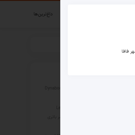
ای گیمر
قدم زدن در شهر فافا
داغ‌ترین‌ها
ر فافا
نوشته های اخیر
بررسی سری جدید لپ‌ تاپ‌ های Dynabook
XP9، X9 و G9
لپ‌ تاپ Lenovo IdeaPad 5 2-in-1
14Q8Y11 با عملکرد سریع‌تر و عمر باتری
بیش از ۳۳ ساعت عرضه شد