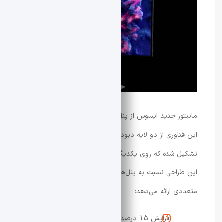
مانیتور جدید ایسوس از پنل Tandem WOLED بهره می‌برد.
این فناوری از دو لایه دیودهای ارگانیک ساطع‌کننده نور
تشکیل شده که روی یکدیگر قرار گرفته‌اند. به گفته ایسوس،
این طراحی نسبت به پنل‌های WOLED تک‌لایه مزایای
متعددی ارائه می‌دهد:
افزایش 15 درصدی حداکثر روشنایی