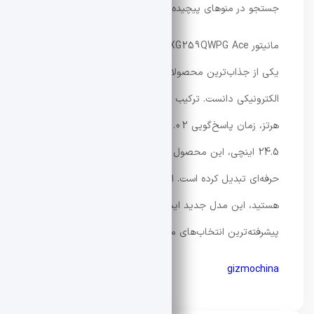
جستجو در منوهای پیچیده را از بین می‌برد.
مانیتور ROG Strix OLED XG259QWPG Ace را می‌توان
یکی از جذاب‌ترین محصولات جدید بازار ورزش‌های
الکترونیکی دانست. ترکیب پنل OLED، نرخ نوسازی 540
هرتز، زمان پاسخ‌گویی 0.02 میلی‌ثانیه و اندازه استاندارد
24.5 اینچی، این محصول را به گزینه‌ای ایده‌آل برای گیمرهای
حرفه‌ای تبدیل کرده است. اگر به دنبال
خرید مانیتور گیمینگ
هستید، این مدل جدید ایسوس می‌تواند یکی از
پیشرفته‌ترین انتخاب‌های موجود در بازار باشد.
gizmochina