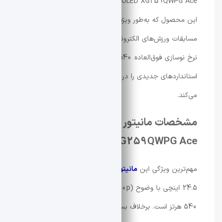
ROG Strix OLED XG259QWPG Ace رونمایی کرده است.
این محصول که به‌طور ویژه برای گیمرهای حرفه‌ای و
مسابقات ورزش‌های الکترونیکی (Esports) طراحی شده، با
نرخ نوسازی فوق‌العاده 540 هرتز و فناوری OLED،
استانداردهای جدیدی را در دنیای نمایشگرهای رقابتی تعریف
می‌کند.
مشخصات مانیتور ROG Strix OLED
XG259QWPG Ace
مهم‌ترین ویژگی این
مانیتور ایسوس
، بهره‌گیری از یک پنل
24.5 اینچی با وضوح Full HD (1080p) و نرخ نوسازی
540 هرتز است. برخلاف بسیاری از نمایشگرهای OLED