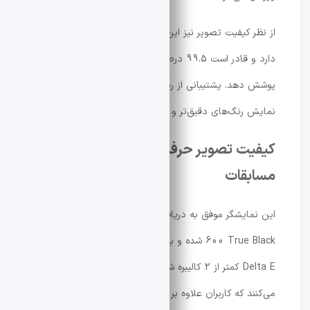
از نظر کیفیت تصویر نیز این مانیتور عملکرد بسیار قدرتمندی
دارد و قادر است 99.5 درصد از فضای رنگی DCI-P3 را
پوشش دهد. پشتیبانی از رنگ واقعی 10 بیتی نیز باعث
نمایش رنگ‌های دقیق‌تر و طبیعی‌تر خواهد شد.
کیفیت تصویر حرفه‌ای و تنظیمات ویژه
مسابقات
این نمایشگر موفق به دریافت گواهی VESA DisplayHDR
600 True Black شده و به‌صورت کارخانه‌ای با دقت رنگ
Delta E کمتر از 2 کالیبره شده است. این ویژگی‌ها تضمین
می‌کنند که کاربران علاوه بر سرعت بالا، از کیفیت تصویر بسیار