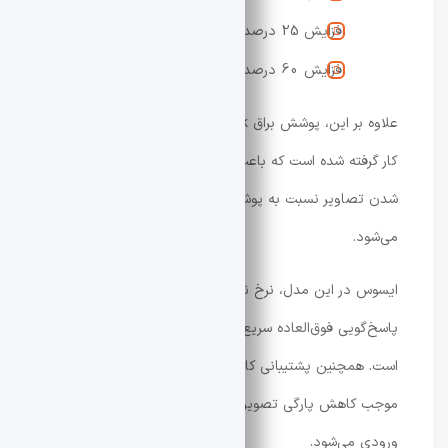
افزایش 25 درصدی حجم رنگ‌ها
افزایش 60 درصدی طول عمر پنل
علاوه بر این، پوشش براق TrueBlack نیز در این نمایشگر به
کار گرفته شده است که باعث افزایش وضوح متن‌ها و شارپ‌تر
شدن تصاویر نسبت به پوشش‌های مات ضدبازتاب سنتی
می‌شود.
ایسوس در این مدل، نرخ نوسازی 540 هرتز را با زمان
پاسخ‌گویی فوق‌العاده سریع 0.02 میلی‌ثانیه ترکیب کرده
است. همچنین پشتیبانی کامل از فناوری NVIDIA G-Sync
موجب کاهش پارگی تصویر (Screen Tearing) و تأخیر
ورودی می‌شود.