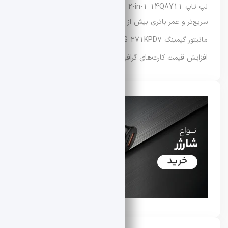
لپ‌ تاپ Lenovo IdeaPad 5 2-in-1 14Q8Y11 با عملکرد
سریع‌تر و عمر باتری بیش از ۳۳ ساعت عرضه شد
مانیتور گیمینگ MSI MAG 271KPD7 معرفی شد
افزایش قیمت کارت‌های گرافیک سری RTX 50 ایسوس