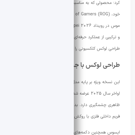
کرد؛ محصولی که به مناسبت بیستمین سالگرد برند گیمینگ
خود، Republic of Gamers (ROG) معرفی شده است. این
موس در رویداد Computex Taipei 2026 به نمایش درآمد
و ترکیبی از عملکرد حرفه‌ای در سطح ورزش‌های الکترونیکی و
طراحی لوکس کلکسیونی را ارائه می‌دهد.
طراحی لوکس با جزئیات طلای ۲۴ عیار
این نسخه ویژه بر پایه مدل ROG Harpe II Extreme که در
اواخر سال 2025 عرضه شد ساخته شده است، اما تغییرات
ظاهری چشمگیری دارد. بدنه نیمه‌شفاف مشکی آن با یک
فریم داخلی فلزی با روکش طلای ۲۴ عیار ترکیب شده است.
ایسوس همچنین دکمه‌های کناری، اسکرول‌ویل و بخش‌هایی