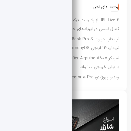
نوشته های اخیر
JBL Live 4 از راه رسید؛ ترکیب صدای حرفه‌ای، ANC هوشمند و
کنترل لمسی در ایربادهای جدید
لپ تاپ هواوی MateBook Pro S معرفی شد؛ سبک‌ترین
لپ‌تاپ ۱۴ اینچی HarmonyOS با وزن تنها ۷۹۸ گرم
اسپیکر Edifier Airpulse A80V معرفی شد؛ تجربه صدای Hi-Fi
با توان خروجی ۱۰۰ وات
ویدیو پروژکتور Redmi Projector 5 Pro شیائومی معرفی شد