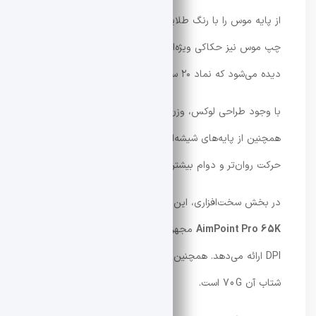
از پایه موس را با رنگ طلایی تزئین کرده است. روی دکمه
چپ موس نیز حکاکی ویژه‌ای با عبارت
“ROG 06 ←→ ∞”
دیده می‌شود که نماد ۲۰ سال فعالیت این برند است.
با وجود طراحی لوکس، وزن این
موس
تنها ۸۲ گرم است.
همچنین از پایه‌های شیشه‌ای Corning Gorilla Glass برای
حرکت روان‌تر و دوام بیشتر استفاده شده است.
در بخش سخت‌افزاری، این موس به سنسور اپتیکال
AimPoint Pro 65K
مجهز شده است که دقتی تا 65,000
DPI ارائه می‌دهد. همچنین سرعت رهگیری آن 800 IPS و
شتاب آن 70G است.