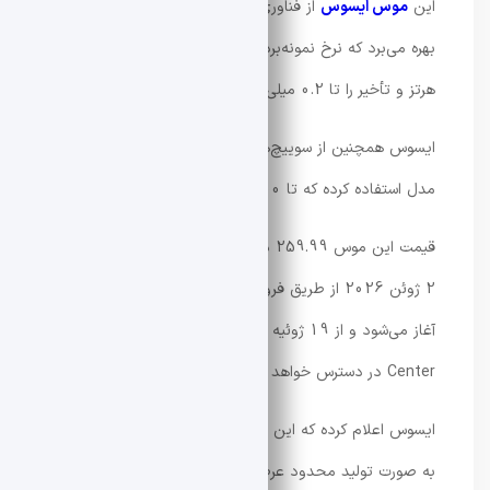
این
موس ایسوس
از فناوری بی‌سیم ROG SpeedNova 8K
بهره می‌برد که نرخ نمونه‌برداری (Polling Rate) را تا 8,000
هرتز و تأخیر را تا 0.2 میلی‌ثانیه کاهش می‌دهد.
ایسوس همچنین از سوییچ‌های نوری ROG 100M در این
مدل استفاده کرده که تا 100 میلیون کلیک عمر مفید دارند.
قیمت این موس 259.99 دلار تعیین شده است. فروش آن از
2 ژوئن 2026 از طریق فروشگاه‌های Best Buy و Newegg
آغاز می‌شود و از 19 ژوئیه 2026 نیز در Amazon و Micro
Center در دسترس خواهد بود.
ایسوس اعلام کرده که این مدل تنها تا پایان سال 2026 و
به صورت تولید محدود عرضه خواهد شد.