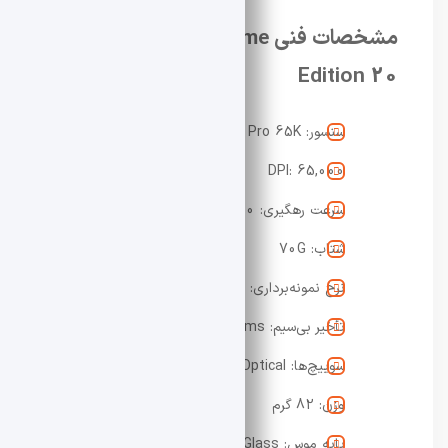
مشخصات فنی ROG Harpe II Extreme
Edition 20
سنسور: ASUS AimPoint Pro 65K
DPI: 65,000
سرعت رهگیری: 800 IPS
شتاب: 70G
نرخ نمونه‌برداری: تا 8,000Hz
تأخیر بی‌سیم: 0.2ms
سوییچ‌ها: ROG 100M Optical
وزن: 82 گرم
پایه موس: Corning Gorilla Glass