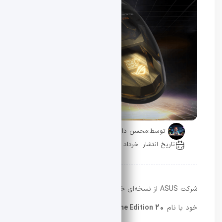
توسط:
محسن دادار
تاریخ انتشار: خرداد 12, 1405
0 دیدگاه
شرکت ASUS از نسخه‌ای خاص و کلکسیونی از موس گیمینگ
خود با نام
ROG Harpe II Extreme Edition 20
رونمایی