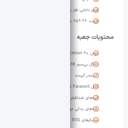
فریم داخلی: فلز با روکش طلای ۲۴ عیار
قیمت: 259.99 دلار
محتویات جعبه
موس ROG Harpe II Extreme Edition 20
دانگل بی‌سیم SpeedNova 8K
اکستندر گیرنده
کابل ROG Paracord
گیره‌های ضدلغزش (Grip Tape)
پایه‌های یدکی موس
استیکرهای ROG