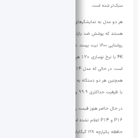
سبک‌تر شده است.
هر دو مدل به نمایشگرهای OLED سری Lumina Pro مجهز
هستند که پوشش ضد بازتاب نور دارند و می‌توانند به
روشنایی ۱۶۰۰ نیت برسند. نسخه 16 اینچی دارای نمایشگر
4K با نرخ نوسازی 120 هرتز و پشتیبانی از Nvidia G-Sync
است، در حالی که مدل 14 اینچی از نمایشگر 3K بهره می‌برد.
همچنین هر دو دستگاه به تاچ‌پدهای لمسی پیشرفته و باتری
با ظرفیت حداکثری 99.9 وات‌ساعت مجهز شده‌اند.
در حال حاضر هنوز قیمت رسمی لپ‌تاپ‌های جدید ProArt
P16 و P14 اعلام نشده است، اما با توجه به استفاده از
حافظه یکپارچه ۱۲۸ گیگابایتی و نسل جدید تراشه‌های