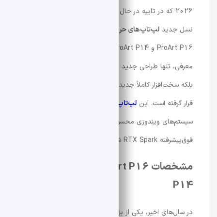
2026 که در تایپه در حال برگزاری است، شرکت Asus از
نسل جدید
لپ‌تاپ‌های حرفه‌ای سری ProArt
خود با نام‌های
ProArt P16 و ProArt P14 رونمایی کرد. نکته مهم این
معرفی، تنها طراحی جدید و ظاهری این دستگاه‌ها نیست،
بلکه سخت‌افزار کاملاً جدید و قدرتمندی است که درون آن‌ها
قرار گرفته است. این
لپ‌تاپ‌های ایسوس
از نخستین
سیستم‌های ویندوزی محسوب می‌شوند که به تراشه
فوق‌پیشرفته RTX Spark شرکت Nvidia مجهز شده‌اند.
مشخصات Asus ProArt P16 و ProArt
P14
در سال‌های اخیر، یکی از بزرگ‌ترین چالش‌های دنیای