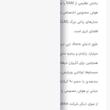
بخش عظیمی از RAM را مستقیماً به پردازش‌های گرافیکی و
هوش مصنوعی اختصاص دهد. نتیجه این پیشرفت، اجرای
مدل‌های زبانی بزرگ (LLM) به‌صورت محلی و بدون نیاز به
فضای ابری است.
طبق ادعای Asus، این لپ‌تاپ‌ها قادرند مدل‌هایی با ۱۲۰
میلیارد پارامتر و پنجره متنی تا ۱ میلیون توکن را اجرا کنند.
همچنین برای کاربران حرفه‌ای حوزه تولید محتوا، این
سیستم‌ها توانایی ویرایش ویدیوهای 12K، رندر صحنه‌های
سه‌بعدی با حجم ۹۰ گیگابایت و حتی تولید ویدیوی 4K
مبتنی بر هوش مصنوعی را به‌صورت محلی دارند.
از سوی دیگر، شرکت Adobe نیز ظاهراً در حال بازطراحی