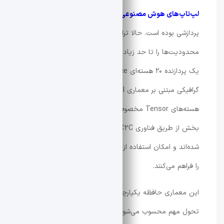
لپ‌تاپ‌های هوش مصنوعی
، محدودیت در حافظه و توان
پردازشی بوده است. حالا تراشه RTX Spark آمده تا این
محدودیت‌ها را تا حد زیادی کنار بزند. این چیپ ترکیبی از
یک پردازنده ۲۰ هسته‌ای Nvidia Grace و یک پردازنده
گرافیکی مبتنی بر معماری Blackwell با ۶۱۴۴ هسته CUDA و
هسته‌های Tensor مخصوص محاسبات FP4 است. این دو
بخش از طریق فناوری NVLink-C2C به یکدیگر متصل
شده‌اند و امکان استفاده از حافظه یکپارچه تا ۱۲۸ گیگابایت
را فراهم می‌کنند.
این معماری حافظه یکپارچه برای کامپیوترهای ویندوزی یک
تحول مهم محسوب می‌شود، زیرا به سیستم اجازه می‌دهد