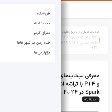
فروشگاه
دیجیتالیته
صفحه اصلی
>
دیجیتالیته
:
دنیای گیمر
معرفی لپ‌تاپ‌های Asus ProArt P16 و P14 با
تراشه انقلابی Nvidia RTX Spark در Computex
قدم زدن در شهر فافا
2026
داغ‌ترین‌ها
معرفی لپ‌تاپ‌های Asus ProArt P16
و P14 با تراشه انقلابی Nvidia RTX
Spark در Computex 2026
دیجیتالیته