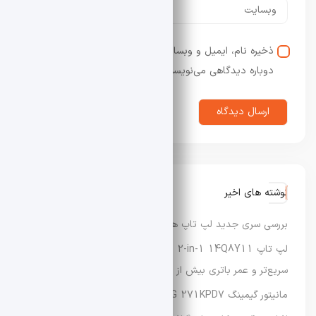
ذخیره نام، ایمیل و وبسایت من در مرورگر برای زمانی که
دوباره دیدگاهی می‌نویسم.
نوشته های اخیر
بررسی سری جدید لپ‌ تاپ‌ های Dynabook XP9، X9 و G9
لپ‌ تاپ Lenovo IdeaPad 5 2-in-1 14Q8Y11 با عملکرد
سریع‌تر و عمر باتری بیش از ۳۳ ساعت عرضه شد
مانیتور گیمینگ MSI MAG 271KPD7 معرفی شد