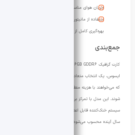
جریان هوای مناسب در داخل کیس
استفاده از مانیتور با نرخ نوسازی بالا برای
بهره‌گیری کامل از توان کارت
جمع‌بندی
کارت گرافیک Dual Radeon RX 9060 XT 16GB GDDR6
ایسوس، یک انتخاب متعادل و هوشمندانه برای کاربرانی است
که می‌خواهند با هزینه منطقی وارد نسل جدید GPUها
شوند. این مدل با تمرکز بر عملکرد پایدار، حافظه بالا و
سیستم خنک‌کننده قابل اعتماد، گزینه‌ای مناسب برای چند
سال آینده محسوب می‌شود.