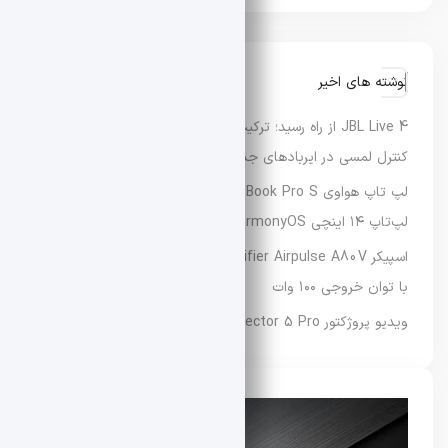
نوشته های اخیر
JBL Live 4 از راه رسید؛ ترکیب صدای حرفه‌ای، ANC هوشمند و
کنترل لمسی در ایربادهای جدید
لپ تاپ هواوی MateBook Pro S معرفی شد؛ سبک‌ترین
لپ‌تاپ ۱۴ اینچی HarmonyOS با وزن تنها ۷۹۸ گرم
اسپیکر Edifier Airpulse A80V معرفی شد؛ تجربه صدای Hi-Fi
با توان خروجی ۱۰۰ وات
ویدیو پروژکتور Redmi Projector 5 Pro شیائومی معرفی شد