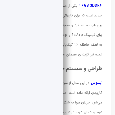
16GB GDDR6
یکی از مدل‌های میان‌رده قدرتمند نسل
جدید است که برای کاربرانی طراحی شده که به دنبال تعادل
بین قیمت، عملکرد و مصرف انرژی هستند. این کارت بیشتر
برای گیمینگ 1080p و 1440p ساخته شده و در عین حال
به لطف حافظه 16 گیگابایتی، برای استفاده در سال‌های
آینده نیز گزینه‌ای مطمئن محسوب می‌شود.
طراحی و سیستم خنک‌کننده
ایسوس
در این مدل از سری Dual، یک طراحی ساده اما
کاربردی ارائه داده است. استفاده از دو فن Axial-tech باعث
می‌شود جریان هوا به شکل متمرکز روی هیت‌سینک هدایت
شود و دمای کارت در شرایط سنگین کنترل گردد.