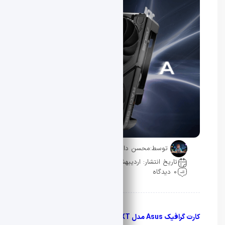
توسط:
محسن دادار
تاریخ انتشار: اردیبهشت 21, 1405
0 دیدگاه
کارت گرافیک Asus مدل Dual Radeon RX 9060 XT