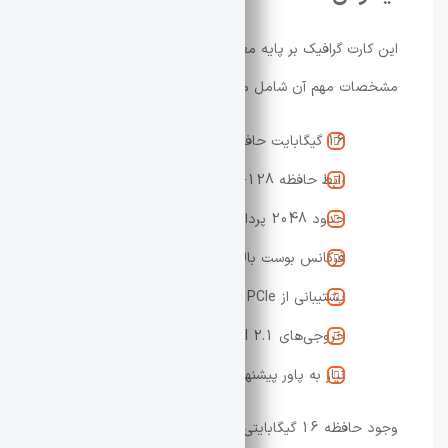
این کارت گرافیک بر پایه معماری جدید AMD طراحی شده و
مشخصات مهم آن شامل موارد زیر است:
16 گیگابایت حافظه GDDR6
رابط حافظه 128-bit
حدود 2048 پردازنده جریانی
فرکانس بوست بالا در محدوده 3.2 گیگاهرتز
پشتیبانی از PCIe نسل 5
خروجی‌های HDMI 2.1 و DisplayPort 2.1
نیاز به پاور پیشنهادی حدود 550 وات
وجود حافظه 16 گیگابایتی یکی از نقاط قوت اصلی این