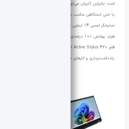
است؛ بنابراین کاربران می‌توانند از آن به‌عنوان لپ‌تاپ، تبلت
یا حتی دستگاهی مناسب برای ارائه مطالب استفاده کنند.
نمایشگر لمسی 14 اینچی WUXGA IPS با نرخ نوسازی 120
هرتز، پوشش 100 درصدی فضای رنگی sRGB و پشتیبانی از
قلم Acer Active Stylus 420، تجربه‌ای حرفه‌ای برای
یادداشت‌برداری و کارهای خلاقانه ارائه می‌دهد.