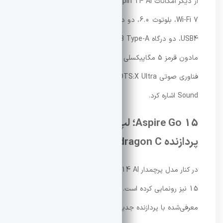
از دیگر امکانات Swift Spin 14 AI می‌توان به پشتیبانی از
Wi-Fi 7، بلوتوث 6.0، دو درگاه USB Type-C با قابلیت
USB4، دو درگاه USB Type-A، خروجی HDMI 2.1، دوربین
مادون قرمز 5 مگاپیکسلی با پشتیبانی از Windows Hello،
فناوری صوتی DTS:X Ultra و سازگاری با Snapdragon
Sound اشاره کرد.
Aspire Go 15؛ لپ‌تاپی اقتصادی با
پردازنده Snapdragon C
در کنار مدل پرچمدار Swift Spin 14 AI، ایسر از Aspire Go
15 نیز رونمایی کرده است. این محصول نخستین لپ‌تاپ
معرفی‌شده با پردازنده جدید Snapdragon C محسوب