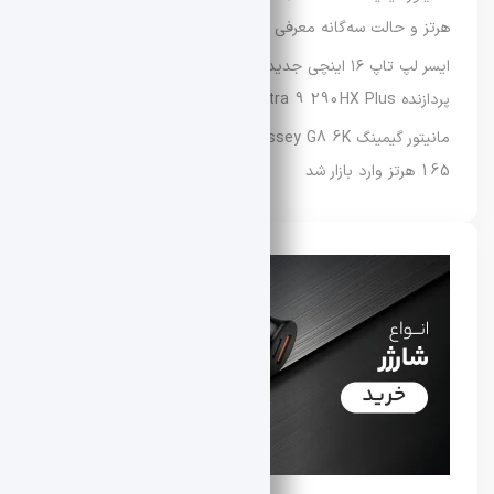
هرتز و حالت سه‌گانه معرفی شد
ایسر لپ‌ تاپ ۱۶ اینچی جدید Predator Helios Neo 16 را با
پردازنده Core Ultra 9 290HX Plus عرضه کرد
مانیتور گیمینگ Samsung Odyssey G8 6K با نرخ نوسازی
165 هرتز وارد بازار شد