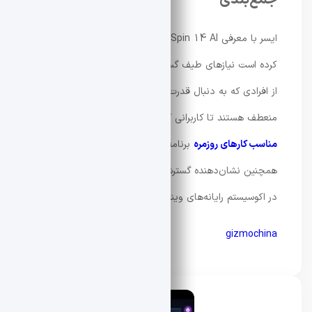
جمع‌بندی
ایسر با معرفی Swift Spin 14 AI و Aspire Go 15 تلاش
کرده است نیازهای طیف گسترده‌ای از کاربران را پوشش دهد؛
از افرادی که به دنبال قدرت پردازش هوش مصنوعی و طراحی
منعطف هستند تا کاربرانی که برای
خرید لپ تاپ اقتصادی و
مناسب کارهای روزمره
برنامه‌ریزی می‌کنند. این دو محصول
همچنین نشان‌دهنده گسترش حضور پردازنده‌های اسنپدراگون
در اکوسیستم رایانه‌های ویندوزی هستند.
gizmochina
محسن دادار