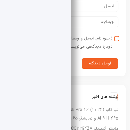
ذخیره نام، ایمیل و وبسایت من در مرورگر برای زمانی که
دوباره دیدگاهی می‌نویسم.
نوشته های اخیر
لپ‌ تاپ Asus Vivobook Pro 16 (2026) با پردازنده Ryzen
AI 9 H 465 و نمایشگر OLED 165 هرتزی معرفی شد
مانیتور گیمینگ AOC Agon CQ32G4ZA با نرخ نوسازی تا ۵۰۰