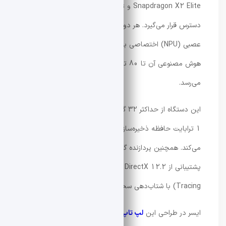
Snapdragon X2 Elite و Snapdragon X2 Plus در
دسترس قرار می‌گیرد. هر دو نسخه از یک واحد پردازش
عصبی (NPU) اختصاصی بهره می‌برند که توان پردازشی
هوش مصنوعی آن تا 80 تریلیون عملیات در ثانیه (TOPS)
می‌رسد.
این دستگاه از حداکثر 32 گیگابایت حافظه LPDDR5X و تا
1 ترابایت حافظه ذخیره‌سازی PCIe Gen 4 SSD پشتیبانی
می‌کند. همچنین پردازنده گرافیکی یکپارچه Adreno قابلیت
پشتیبانی از DirectX 12.2 و فناوری رهگیری پرتو (Ray
Tracing) با شتاب‌دهی سخت‌افزاری را فراهم می‌سازد.
ایسر در طراحی این
لپ‌ تاپ
از لولای 360 درجه استفاده کرده