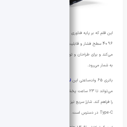
این قلم که بر پایه فناوری Wacom AES 2.0 ساخته شده، از
4096 سطح فشار و قابلیت تشخیص زاویه قلم پشتیبانی
می‌کند و برای طراحان و تولیدکنندگان محتوا گزینه‌ای کاربردی
به شمار می‌رود.
باتری 65 وات‌ساعتی این
لپ‌ تاپ ایسر
طبق ادعای ایسر
می‌تواند تا 23 ساعت پخش ویدئو یا 16.5 ساعت وب‌گردی
را فراهم کند. شارژ سریع نیز از طریق آداپتور 100 واتی USB
Type-C در دسترس است.