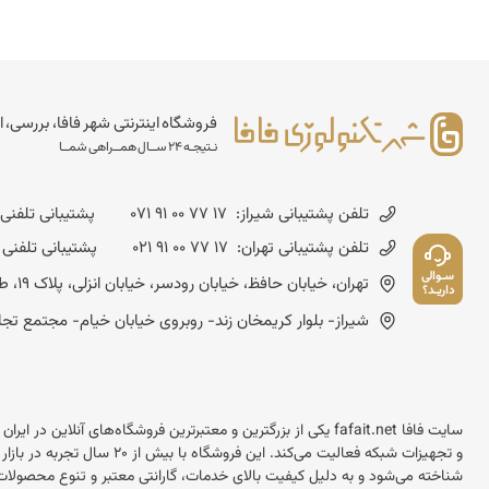
فروشگاه اینترنتی شهر فافا، بررسی، ا
نـتیجـه 24 ســال همــراهی شمــا
تلفن پشتیبانی شیراز:
071 91 00 77 17
پشتیبانی تلفنی شنبه تا چهارشن
تلفن پشتیبانی تهران:
021 91 00 77 17
پشتیبانی تلفنی شنبه تا چهارشنب
سـوالی
تهران، خیابان حافظ، خیابان رودسر، خیابان انزلی، پلاک 19، طبقه چهارم - کد پستی :1593643714
داریـد؟
شیراز- بلوار کریمخان زند- روبروی خیابان خیام- مجتمع تجاری مسعود- شماره
سایت فافا fafait.net یکی از بزرگترین و معتبرترین فروشگاه‌های آنل
و تجهیزات شبکه فعالیت می‌کند.
شناخته می‌شود و به دلیل کیفیت بالای خدمات، گارانتی معتبر و تنوع محصولات 