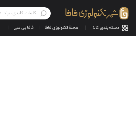
دسته بندی کالا
مجلهٔ تکنولوژی فافا
|
فافا پی سی
|