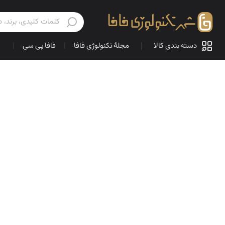
دسته بندی کالا
مجلهٔ تکنولوژی فافا
|
فافا پی سی
|