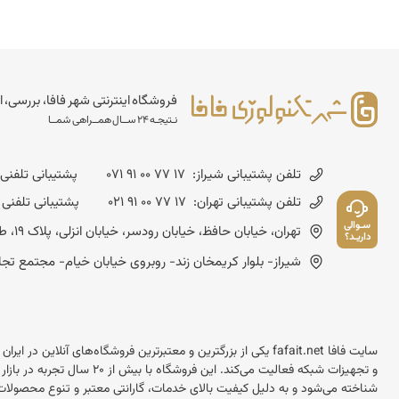
فروشگاه اینترنتی شهر فافا، بررسی، ا
نـتیجـه 24 ســال همــراهی شمــا
تلفن پشتیبانی شیراز:
071 91 00 77 17
پشتیبانی تلفنی شنبه تا چهارشن
تلفن پشتیبانی تهران:
021 91 00 77 17
پشتیبانی تلفنی شنبه تا چهارشنب
سـوالی
تهران، خیابان حافظ، خیابان رودسر، خیابان انزلی، پلاک 19، طبقه چهارم - کد پستی :1593643714
داریـد؟
شیراز- بلوار کریمخان زند- روبروی خیابان خیام- مجتمع تجاری مسعود- شماره
سایت فافا fafait.net یکی از بزرگترین و معتبرترین فروشگاه‌های آنل
و تجهیزات شبکه فعالیت می‌کند.
شناخته می‌شود و به دلیل کیفیت بالای خدمات، گارانتی معتبر و تنوع محصولات 