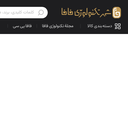
دسته بندی کالا
مجلهٔ تکنولوژی فافا
|
فافا پی سی
|