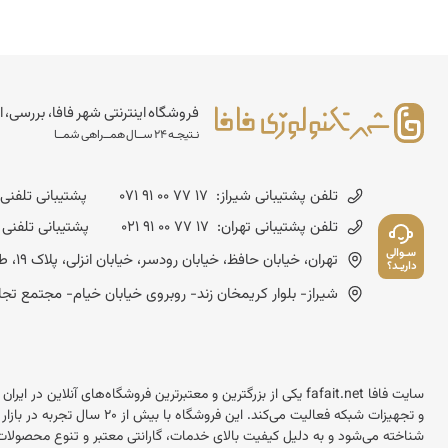
فروشگاه اینترنتی شهر فافا، بررسی، ا
نـتیجـه 24 ســال همــراهی شمــا
تلفن پشتیبانی شیراز:
071 91 00 77 17
پشتیبانی تلفنی شنبه تا چهارشن
تلفن پشتیبانی تهران:
021 91 00 77 17
پشتیبانی تلفنی شنبه تا چهارشنب
سـوالی
تهران، خیابان حافظ، خیابان رودسر، خیابان انزلی، پلاک 19، طبقه چهارم - کد پستی :1593643714
داریـد؟
شیراز- بلوار کریمخان زند- روبروی خیابان خیام- مجتمع تجاری مسعود- شماره
سایت فافا fafait.net یکی از بزرگترین و معتبرترین فروشگاه‌های آنل
و تجهیزات شبکه فعالیت می‌کند.
شناخته می‌شود و به دلیل کیفیت بالای خدمات، گارانتی معتبر و تنوع محصولات 