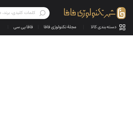
دسته بندی کالا
مجلهٔ تکنولوژی فافا
|
فافا پی سی
|