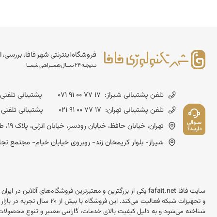
فروشگاه اینترنتی شهر فافا، بررسی، ا
نـتیجـه 24 ســال همــراهی شمــا
تلفن پشتیبانی شیراز:
071 91 00 77 17
پشتیبانی تلفنی شنبه تا چهارشن
تلفن پشتیبانی تهران:
021 91 00 77 17
پشتیبانی تلفنی شنبه تا چهارشنب
سـوالی
تهران، خیابان حافظ، خیابان رودسر، خیابان انزلی، پلاک 19، طبقه چهارم - کد پستی :1593643714
داریـد؟
شیراز- بلوار کریمخان زند- روبروی خیابان خیام- مجتمع تجاری مسعود- شماره
سایت فافا fafait.net یکی از بزرگترین و معتبرترین فروشگاه‌های آنل
و تجهیزات شبکه فعالیت می‌کند.
شناخته می‌شود و به دلیل کیفیت بالای خدمات، گارانتی معتبر و تنوع محصولات 