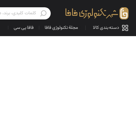
دسته بندی کالا
مجلهٔ تکنولوژی فافا
|
فافا پی سی
|