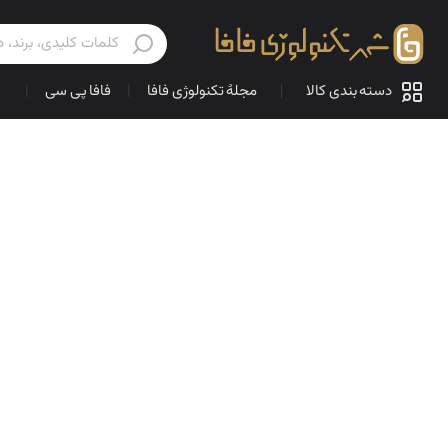
دسته بندی کالا
مجلهٔ تکنولوژی فافا
|
فافا پی سی
|