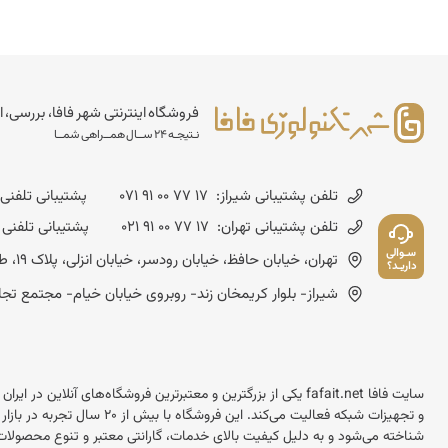
فروشگاه اینترنتی شهر فافا، بررسی، ا
نـتیجـه 24 ســال همــراهی شمــا
تلفن پشتیبانی شیراز:
071 91 00 77 17
پشتیبانی تلفنی شنبه تا چهارشن
تلفن پشتیبانی تهران:
021 91 00 77 17
پشتیبانی تلفنی شنبه تا چهارشنب
سـوالی
تهران، خیابان حافظ، خیابان رودسر، خیابان انزلی، پلاک 19، طبقه چهارم - کد پستی :1593643714
داریـد؟
شیراز- بلوار کریمخان زند- روبروی خیابان خیام- مجتمع تجاری مسعود- شماره
سایت فافا fafait.net یکی از بزرگترین و معتبرترین فروشگاه‌های آنل
و تجهیزات شبکه فعالیت می‌کند.
شناخته می‌شود و به دلیل کیفیت بالای خدمات، گارانتی معتبر و تنوع محصولات 