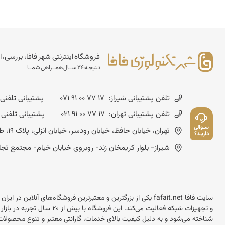
فروشگاه اینترنتی شهر فافا، بررسی، ا
نـتیجـه 24 ســال همــراهی شمــا
تلفن پشتیبانی شیراز:
071 91 00 77 17
پشتیبانی تلفنی شنبه تا چهارشن
تلفن پشتیبانی تهران:
021 91 00 77 17
پشتیبانی تلفنی شنبه تا چهارشنب
سـوالی
تهران، خیابان حافظ، خیابان رودسر، خیابان انزلی، پلاک 19، طبقه چهارم - کد پستی :1593643714
داریـد؟
شیراز- بلوار کریمخان زند- روبروی خیابان خیام- مجتمع تجاری مسعود- شماره
سایت فافا fafait.net یکی از بزرگترین و معتبرترین فروشگاه‌های آنل
و تجهیزات شبکه فعالیت می‌کند.
شناخته می‌شود و به دلیل کیفیت بالای خدمات، گارانتی معتبر و تنوع محصولات 