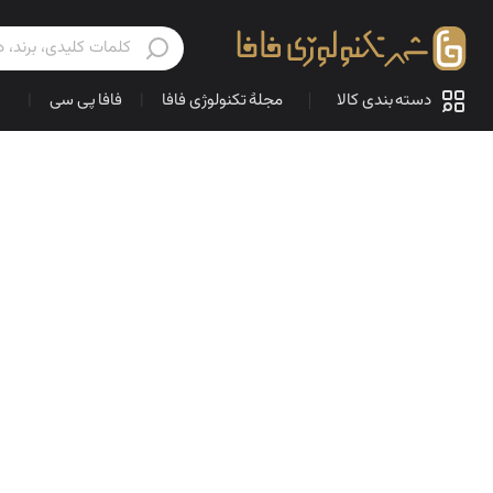
دسته بندی کالا
مجلهٔ تکنولوژی فافا
|
فافا پی سی
|