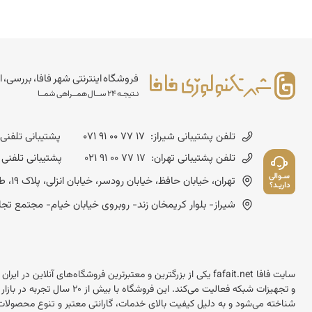
فروشگاه اینترنتی شهر فافا، بررسی، ا
نـتیجـه 24 ســال همــراهی شمــا
تلفن پشتیبانی شیراز:
071 91 00 77 17
پشتیبانی تلفنی شنبه تا چهارشن
تلفن پشتیبانی تهران:
021 91 00 77 17
پشتیبانی تلفنی شنبه تا چهارشنب
سـوالی
تهران، خیابان حافظ، خیابان رودسر، خیابان انزلی، پلاک 19، طبقه چهارم - کد پستی :1593643714
داریـد؟
شیراز- بلوار کریمخان زند- روبروی خیابان خیام- مجتمع تجاری مسعود- شماره
سایت فافا fafait.net یکی از بزرگترین و معتبرترین فروشگاه‌های آنل
و تجهیزات شبکه فعالیت می‌کند.
شناخته می‌شود و به دلیل کیفیت بالای خدمات، گارانتی معتبر و تنوع محصولات 