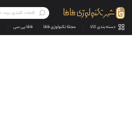
دسته بندی کالا
مجلهٔ تکنولوژی فافا
|
فافا پی سی
|