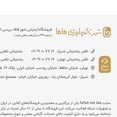
فروشگاه اینترنتی شهر فافا، بررسی، ا
نـتیجـه 24 ســال همــراهی شمــا
تلفن پشتیبانی شیراز:
071 91 00 77 17
پشتیبانی تلفنی شنبه تا چهارشن
تلفن پشتیبانی تهران:
021 91 00 77 17
پشتیبانی تلفنی شنبه تا چهارشنب
سـوالی
تهران، خیابان حافظ، خیابان رودسر، خیابان انزلی، پلاک 19، طبقه چهارم - کد پستی :1593643714
داریـد؟
شیراز- بلوار کریمخان زند- روبروی خیابان خیام- مجتمع تجاری مسعود- شماره
سایت فافا fafait.net یکی از بزرگترین و معتبرترین فروشگاه‌های آنل
و تجهیزات شبکه فعالیت می‌کند.
شناخته می‌شود و به دلیل کیفیت بالای خدمات، گارانتی معتبر و تنوع محصولات 