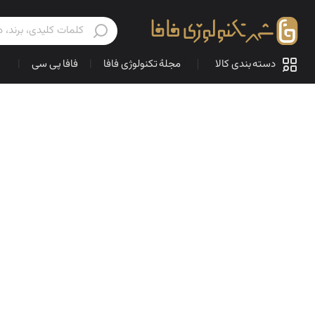
دسته بندی کالا
مجلهٔ تکنولوژی فافا
|
فافا پی سی
|