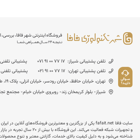
فروشگاه اینترنتی شهر فافا، بررسی، ا
نـتیجـه 24 ســال همــراهی شمــا
تلفن پشتیبانی شیراز:
071 91 00 77 17
پشتیبانی تلفنی شنبه تا چهارشن
تلفن پشتیبانی تهران:
021 91 00 77 17
پشتیبانی تلفنی شنبه تا چهارشنب
سـوالی
تهران، خیابان حافظ، خیابان رودسر، خیابان انزلی، پلاک 19، طبقه چهارم - کد پستی :1593643714
داریـد؟
شیراز- بلوار کریمخان زند- روبروی خیابان خیام- مجتمع تجاری مسعود- شماره
سایت فافا fafait.net یکی از بزرگترین و معتبرترین فروشگاه‌های آنل
و تجهیزات شبکه فعالیت می‌کند.
شناخته می‌شود و به دلیل کیفیت بالای خدمات، گارانتی معتبر و تنوع محصولات 