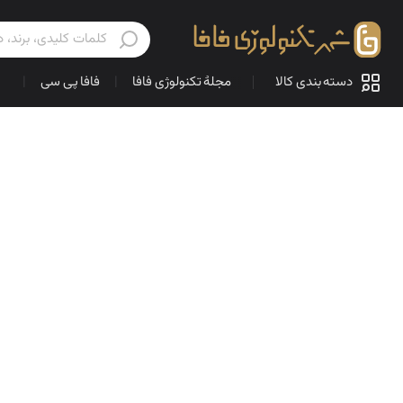
دسته بندی کالا
مجلهٔ تکنولوژی فافا
|
فافا پی سی
|